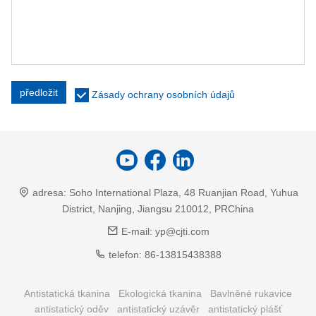
předložit
Zásady ochrany osobních údajů
adresa:
Soho International Plaza, 48 Ruanjian Road, Yuhua
District, Nanjing, Jiangsu 210012, PRChina
E-mail:
yp@cjti.com
telefon:
86-13815438388
Antistatická tkanina
Ekologická tkanina
Bavlněné rukavice
antistatický oděv
antistatický uzávěr
antistatický plášť