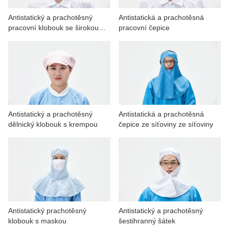
Antistatický a prachotěsný
Antistatická a prachotěsná
pracovní klobouk se širokou
pracovní čepice
krempou
Antistatický a prachotěsný
Antistatická a prachotěsná
dělnický klobouk s krempou
čepice ze síťoviny ze síťoviny
Antistatický prachotěsný
Antistatický a prachotěsný
klobouk s maskou
šestihranný šátek