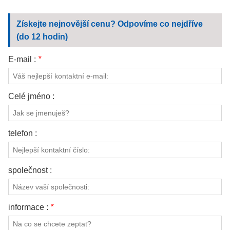
Získejte nejnovější cenu? Odpovíme co nejdříve
(do 12 hodin)
E-mail :
*
Celé jméno :
telefon :
společnost :
informace :
*