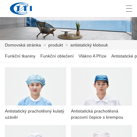
العربية
česky
Deutsch
English
E
Domovská stránka
>
produkt
>
antistatický klobouk
Funkční tkaniny
Funkční oblečení
Vlákno A Příze
Antistatické p
DOMOVSKÁ STRÁNKA
PRODUKT
PŘIZPŮSOBENÍ
O NÁS
Antistatický prachotěsný kulatý
Antistatická prachotěsná
ZPRÁVY
uzávěr
pracovní čepice s krempou
PRŮMYSL