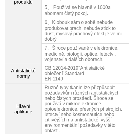
produktu
5、 Používá se hlavně v 1000
a
abo
mám čistý pokoj.
6、Klobouk sám o sobě nebude
produkovat prach, nebude st
ick to
dust, mysový prachový efekt je velmi
dobrý
7、Široce používané v elektronice,
medicíně, biologii, optice, letectví,
vojenství a dalších oborech.
GB 12014-2019"Antistatické
Antistatické
oblečení"Standard
normy
EN 1149
Různé typy tkanin lze přizpůsobit
požadavkům různých antistatických
nebo čistých prostředí. Široce se
používá v mikroelektronice,
Hlavní
optoelektronice, přesných přístrojích,
aplikace
letectví nebo kosmonautice nebo
citlivějších na antistatické, vyšší
environmentální požadavky v této
oblasti.