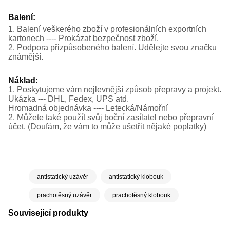
Balení:
1. Balení veškerého zboží v profesionálních exportních
kartonech ---- Prokázat bezpečnost zboží.
2. Podpora přizpůsobeného balení. Udělejte svou značku
známější.
Náklad:
1. Poskytujeme vám nejlevnější způsob přepravy a projekt.
Ukázka --- DHL, Fedex, UPS atd.
Hromadná objednávka ---- Letecká/Námořní
2. Můžete také použít svůj boční zasílatel nebo přepravní
účet. (Doufám, že vám to může ušetřit nějaké poplatky)
antistatický uzávěr
antistatický klobouk
prachotěsný uzávěr
prachotěsný klobouk
Související produkty