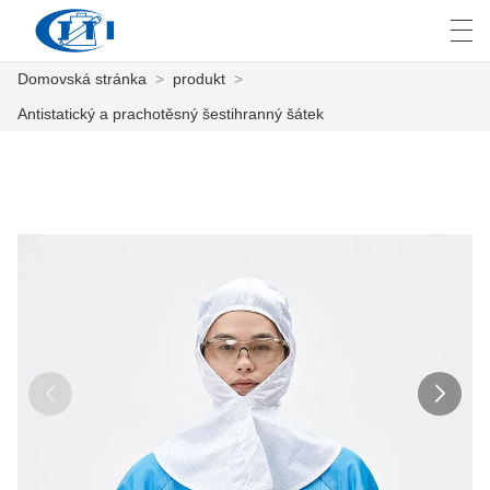
Domovská stránka
>
produkt
>
العربية
česky
Deutsch
English
E
Antistatický a prachotěsný šestihranný šátek
DOMOVSKÁ STRÁNKA
PRODUKT
PŘIZPŮSOBENÍ
O NÁS
ZPRÁVY
PRŮMYSL