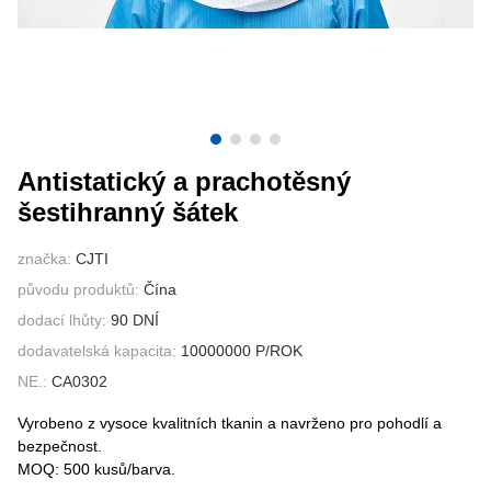
KONTAKTUJTE NÁS
VIDEA
Antistatický a prachotěsný
šestihranný šátek
značka:
CJTI
původu produktů:
Čína
dodací lhůty:
90 DNÍ
dodavatelská kapacita:
10000000 P/ROK
NE.:
CA0302
Vyrobeno z vysoce kvalitních tkanin a navrženo pro pohodlí a
bezpečnost.
MOQ: 500 kusů/barva.