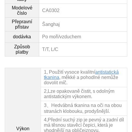
Modelové
CA0302
číslo
Přepravní
Šanghaj
přístav
dodávka
Po moři/vzduchem
Způsob
T/T, L/C
platby
1, Použití vysoce kvalitní
antistatická
tkanina
, měkké a pohodlné nemůže
dovolit míč.
2,
Lze opakovaně čistit, s odolným
antistatickým výkonem.
3、Hedvábná tkanina na oči na obou
stranách klobouku, prodyšnější.
4,
Přední suchý zip je pevný a zadní díl
má těsnou stavěcí čepici, která je
Výkon
vhodnější na obličej
znovu.