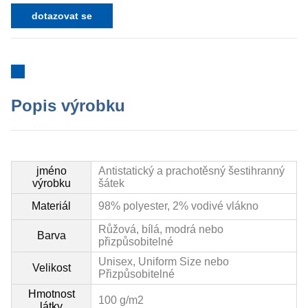
dotazovat se
Popis výrobku
jméno
Antistatický a prachotěsný šestihranný
výrobku
šátek
Materiál
98% polyester, 2% vodivé vlákno
Růžová, bílá, modrá nebo
Barva
přizpůsobitelné
Unisex, Uniform Size nebo
Velikost
Přizpůsobitelné
Hmotnost
100 g/m2
látky