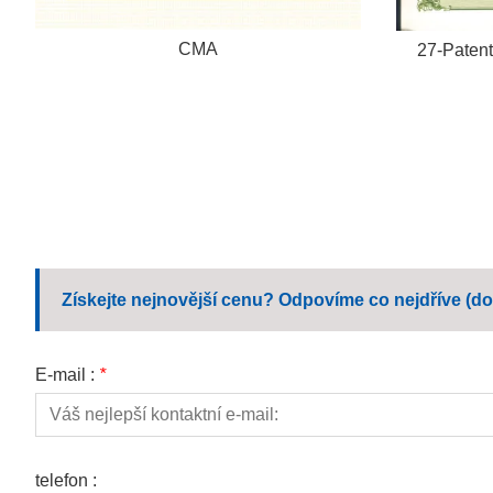
CMA
27-Patento
Získejte nejnovější cenu? Odpovíme co nejdříve (do
E-mail :
*
telefon :