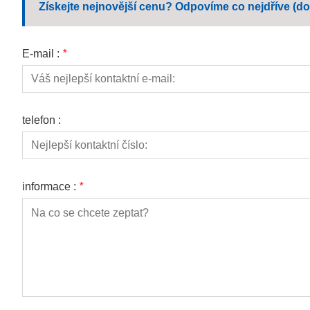
Získejte nejnovější cenu? Odpovíme co nejdříve (do
E-mail :
*
telefon :
informace :
*