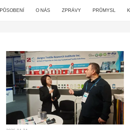
ZPŮSOBENÍ
O NÁS
ZPRÁVY
PRŮMYSL
K