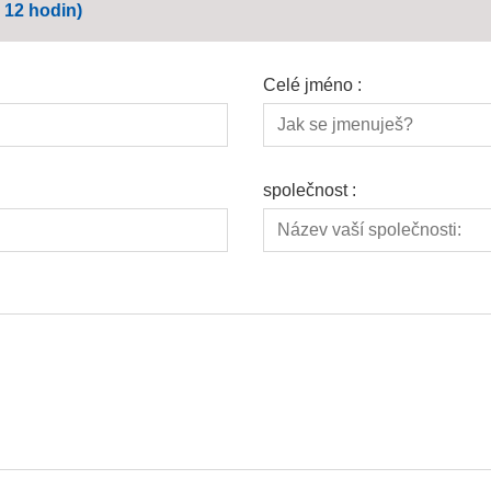
 12 hodin)
Celé jméno :
společnost :