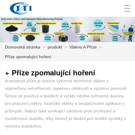
العربية
česky
Deutsch
English
E
Domovská stránka
>
produkt
>
Vlákno A Příze
>
Příze zpomalující hoření
DOMOVSKÁ STRÁNKA
PRODUKT
Příze zpomalující hoření
Aramidová příze je vysoce výkonné technické vlákno s
PŘIZPŮSOBENÍ
výjimečnou nehořlavostí, tepelnou odolností a vysokou pevností.
Široce se používá v textiliích a vyrábí odolné ochranné tkaniny
O NÁS
pro pracovní oděvy, hasičské obleky a bezpečnostní aplikace v
průmyslu. Nabízí také vynikající odolnost proti prořezání a
ZPRÁVY
rozměrovou stabilitu, díky čemuž je ideální pro textilní výrobky s
PRŮMYSL
vysokou poptávkou.