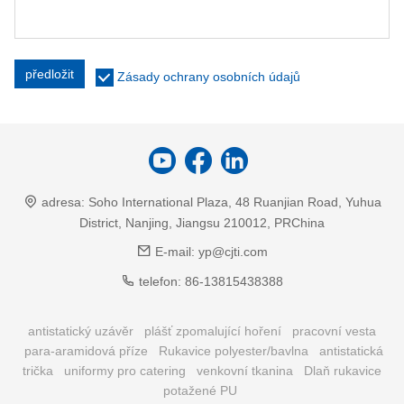
předložit
Zásady ochrany osobních údajů
adresa:
Soho International Plaza, 48 Ruanjian Road, Yuhua
District, Nanjing, Jiangsu 210012, PRChina
E-mail:
yp@cjti.com
telefon:
86-13815438388
antistatický uzávěr
plášť zpomalující hoření
pracovní vesta
para-aramidová příze
Rukavice polyester/bavlna
antistatická
trička
uniformy pro catering
venkovní tkanina
Dlaň rukavice
potažené PU