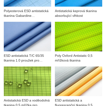
Polyesterová ESD antistatická
Antistatická keprová tkanina
tkanina Gabardine
absorbující vlhkost
Nepravidelná mřížka pro
pracovní oděvy
ESD antistatická T/C 65/35
Poly Oxford Antistatic 0,5
tkanina 1.0 proužek pro
mřížková tkanina
minerály, petrochemie
Antistatická ESD a voděodolná
ESD antistatická a
tkanina 0,5 mřížka pro
fluorescenční tkanina 0,5