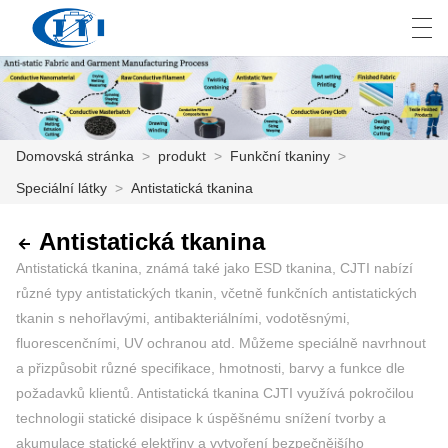
العربية
česky
Deutsch
English
E
Domovská stránka
>
produkt
>
Funkční tkaniny
>
Speciální látky
>
Antistatická tkanina
DOMOVSKÁ STRÁNKA
PRODUKT
Antistatická tkanina
Antistatická tkanina, známá také jako ESD tkanina, CJTI nabízí
PŘIZPŮSOBENÍ
různé typy antistatických tkanin, včetně funkčních antistatických
tkanin s nehořlavými, antibakteriálními, vodotěsnými,
O NÁS
fluorescenčními, UV ochranou atd. Můžeme speciálně navrhnout
a přizpůsobit různé specifikace, hmotnosti, barvy a funkce dle
ZPRÁVY
požadavků klientů. Antistatická tkanina CJTI využívá pokročilou
PRŮMYSL
technologii statické disipace k úspěšnému snížení tvorby a
akumulace statické elektřiny a vytvoření bezpečnějšího