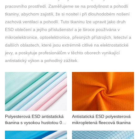
KONTAKTUJTE NÁS
pracovního prostředí. Zaměřujeme se na prodyšnost a pohodlí
tkaniny, abychom zajistili, že si nositel i při dlouhodobém nošení
VIDEA
zachová ventilaci a pohodlí. Tuto tkaninu lze upravit jako druh
ESD oblečení a jejího příslušenství a je široce používána v
mikroelektronice, optoelektronice, přesných přístrojích, letectví a
dalších oblastech, které jsou extrémně citlivé na elektrostatické
jevy, a poskytuje profesionálům v těchto oborech vynikající
antistatický výkon a pohodlný zážitek.
Polyesterová ESD antistatická
Antistatická ESD polyesterová
tkanina s vysokou hustotou 0,5
mikropletená fleecová tkanina
proužku pro stroje, elektroniku