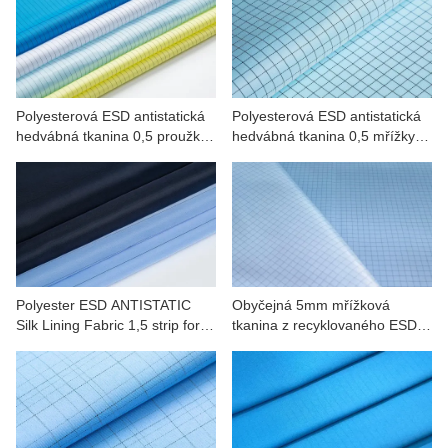
Polyesterová ESD antistatická
Polyesterová ESD antistatická
hedvábná tkanina 0,5 proužku
hedvábná tkanina 0,5 mřížky
pro pracovní oblečení
pro přesnost, medicínu,
automobilový průmysl
Polyester ESD ANTISTATIC
Obyčejná 5mm mřížková
Silk Lining Fabric 1,5 strip for
tkanina z recyklovaného ESD
Electronics, Medicine
polyesteru