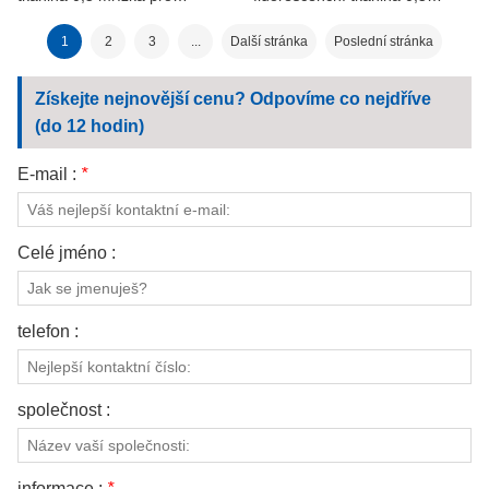
pracovní oděvy
mřížky pro pracovní oděvy
1
2
3
...
Další stránka
Poslední stránka
Získejte nejnovější cenu? Odpovíme co nejdříve
(do 12 hodin)
E-mail :
*
Celé jméno :
telefon :
společnost :
informace :
*