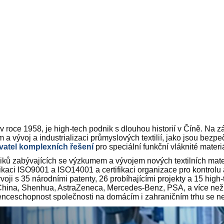
roce 1958, je high-tech podnik s dlouhou historií v Číně. Na 
a vývoj a industrializaci průmyslových textilií, jako jsou bezp
vatel komplexních řešení
pro speciální funkční vláknité materi
zabývajících se výzkumem a vývojem nových textilních materi
fikaci ISO9001 a ISO14001 a certifikaci organizace pro kontrolu
i s 35 národními patenty, 26 probíhajícími projekty a 15 high-
China, Shenhua, AstraZeneca, Mercedes-Benz, PSA, a více než 1
nceschopnost společnosti na domácím i zahraničním trhu se neust