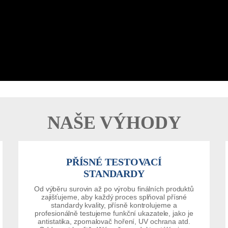
NAŠE VÝHODY
PŘÍSNÉ TESTOVACÍ
STANDARDY
Od výběru surovin až po výrobu finálních produktů
zajišťujeme, aby každý proces splňoval přísné
standardy kvality, přísně kontrolujeme a
profesionálně testujeme funkční ukazatele, jako je
antistatika, zpomalovač hoření, UV ochrana atd.