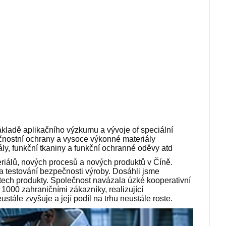
základě aplikačního výzkumu a vývoje o
f speciální
ečnostní ochrany a vysoce výkonné materiály
ály, funkční tkaniny a funkční ochranné oděvy atd
álů, nových procesů a nových produktů v Číně.
 a testování bezpečnosti výroby. Dosáhli jsme
tech produkty. Společnost navázala úzké kooperativní
000 zahraničními zákazníky, realizující
ále zvyšuje a její podíl na trhu neustále roste.