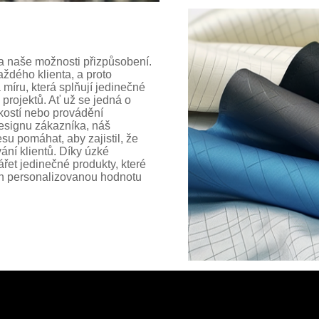
a naše možnosti přizpůsobení.
dého klienta, a proto
a míru, která splňují jedinečné
projektů. Ať už se jedná o
ikostí nebo provádění
esignu zákazníka, náš
u pomáhat, aby zajistil, že
ání klientů. Díky úzké
ářet jedinečné produkty, které
ich personalizovanou hodnotu