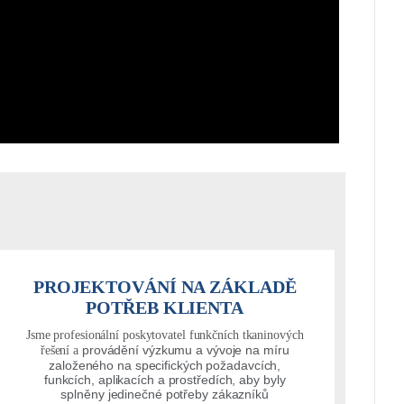
PROJEKTOVÁNÍ NA ZÁKLADĚ
POTŘEB KLIENTA
Jsme profesionální poskytovatel funkčních tkaninových
provádění výzkumu a vývoje na míru
řešení a
založeného na specifických požadavcích,
funkcích, aplikacích a prostředích, aby byly
splněny jedinečné potřeby zákazníků