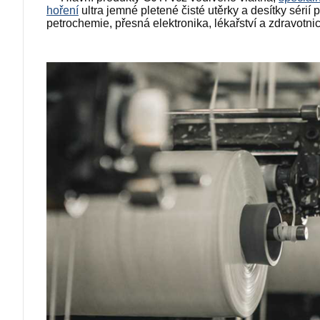
hoření
ultra jemné pletené čisté utěrky a desítky sérií
petrochemie, přesná elektronika, lékařství a zdravotni