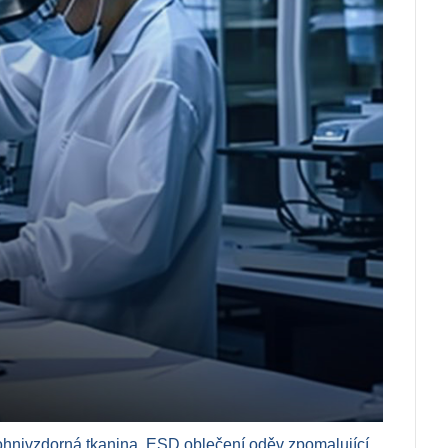
ohnivzdorná tkanina
,
ESD oblečení
,
oděv zpomalující