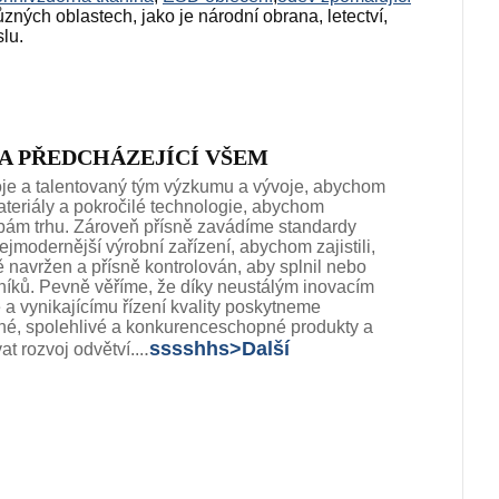
ůzných oblastech, jako je národní obrana, letectví,
lu.
TA PŘEDCHÁZEJÍCÍ VŠEM
oje a talentovaný tým výzkumu a vývoje, abychom
teriály a pokročilé technologie, abychom
bám trhu. Zároveň přísně zavádíme standardy
ejmodernější výrobní zařízení, abychom zajistili,
ě navržen a přísně kontrolován, aby splnil nebo
íků. Pevně ​​věříme, že díky neustálým inovacím
 a vynikajícímu řízení kvality poskytneme
é, spolehlivé a konkurenceschopné produkty a
.
sssshhs>
Další
 rozvoj odvětví...