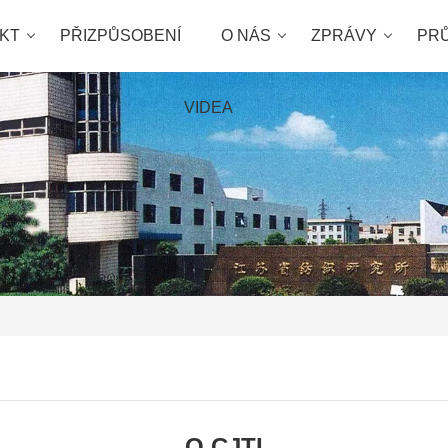
KT
PŘIZPŮSOBENÍ
O NÁS
ZPRÁVY
PR
VIDEA
O CJTI