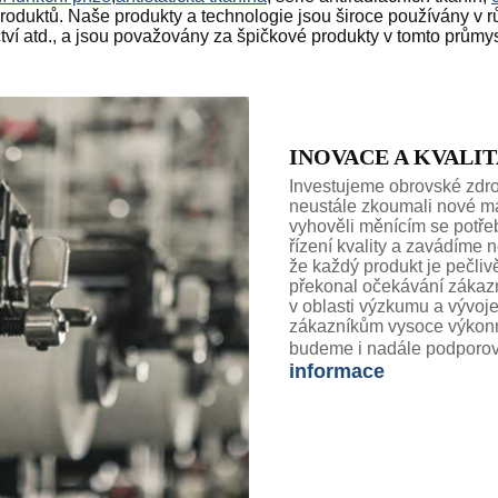
 produktů. Naše produkty a technologie jsou široce používány v r
ctví atd., a jsou považovány za špičkové produkty v tomto průmys
INOVACE A KVALI
Investujeme obrovské zdr
neustále zkoumali nové ma
vyhověli měnícím se potře
řízení kvality a zavádíme n
že každý produkt je pečliv
překonal očekávání zákazn
v oblasti výzkumu a vývoje
zákazníkům vysoce výkonn
budeme i nadále podporovat
informace