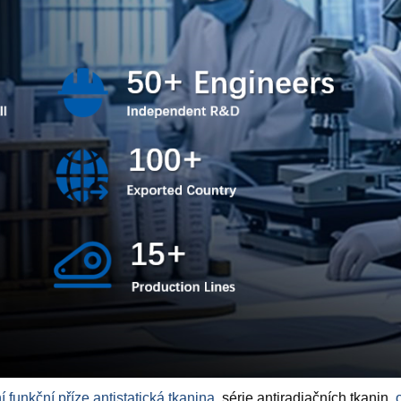
í funkční příze
,
antistatická tkanina
, série antiradiačních tkanin,