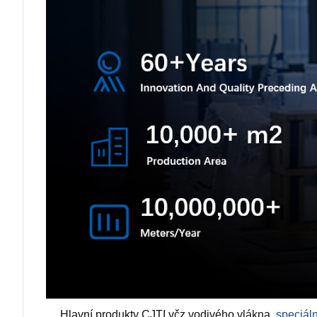
Hlavní produkty CJTI vč
z vodivého vlákna,
speciáln