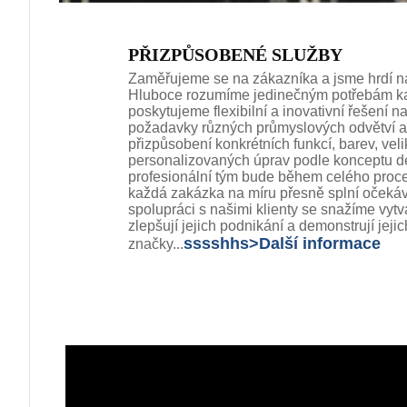
PŘIZPŮSOBENÉ SLUŽBY
Zaměřujeme se na zákazníka a jsme hrdí n
Hluboce rozumíme jedinečným potřebám kaž
poskytujeme flexibilní a inovativní řešení n
požadavky různých průmyslových odvětví a 
přizpůsobení konkrétních funkcí, barev, vel
personalizovaných úprav podle konceptu d
profesionální tým bude během celého proces
každá zakázka na míru přesně splní očekáv
spolupráci s našimi klienty se snažíme vytv
zlepšují jejich podnikání a demonstrují jej
sssshhs>
Další informace
značky...