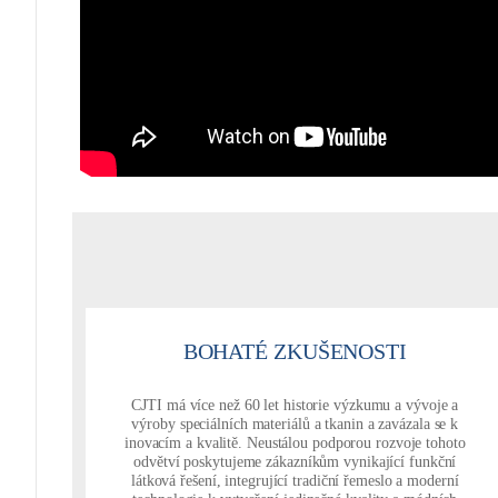
BOHATÉ ZKUŠENOSTI
CJTI má více než 60 let historie výzkumu a vývoje a
výroby speciálních materiálů a tkanin a zavázala se k
inovacím a kvalitě. Neustálou podporou rozvoje tohoto
odvětví poskytujeme zákazníkům vynikající funkční
látková řešení, integrující tradiční řemeslo a moderní