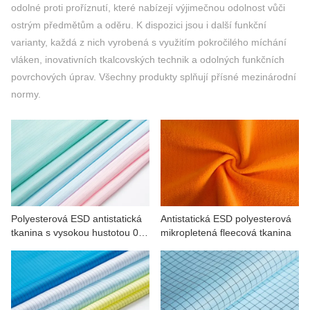
odolné proti proříznutí, které nabízejí výjimečnou odolnost vůči
KONTAKTUJTE NÁS
ostrým předmětům a oděru. K dispozici jsou i další funkční
VIDEA
varianty, každá z nich vyrobená s využitím pokročilého míchání
vláken, inovativních tkalcovských technik a odolných funkčních
povrchových úprav. Všechny produkty splňují přísné mezinárodní
normy.
Polyesterová ESD antistatická
Antistatická ESD polyesterová
tkanina s vysokou hustotou 0,5
mikropletená fleecová tkanina
proužku pro stroje, elektroniku