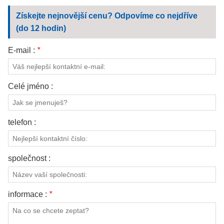
Získejte nejnovější cenu? Odpovíme co nejdříve
(do 12 hodin)
E-mail :
*
Celé jméno :
telefon :
společnost :
informace :
*