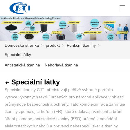
العربية
česky
Deutsch
English
E
Domovská stránka
>
produkt
>
Funkční tkaniny
>
Speciální látky
DOMOVSKÁ STRÁNKA
Antistatická tkanina
Nehořlavá tkanina
PRODUKT
Speciální látky
PŘIZPŮSOBENÍ
Speciální tkaniny CJTI představují pečlivě vybrané portfolio
O NÁS
vysoce výkonných textilií určených pro náročné aplikace v oblasti
průmyslové bezpečnosti a ochrany. Tato komplexní řada zahrnuje
ZPRÁVY
tkaniny zpomalující hoření (FR), které odolávají vznícení a brání
šíření plamene, antistatické tkaniny (ESD) určené k odvádění
PRŮMYSL
elektrostatických nábojů a prevenci nebezpečí jisker a tkaniny