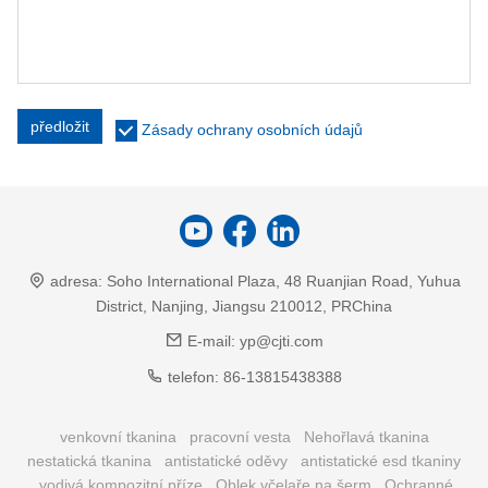
předložit
Zásady ochrany osobních údajů
adresa:
Soho International Plaza, 48 Ruanjian Road, Yuhua
District, Nanjing, Jiangsu 210012, PRChina
E-mail:
yp@cjti.com
telefon:
86-13815438388
venkovní tkanina
pracovní vesta
Nehořlavá tkanina
nestatická tkanina
antistatické oděvy
antistatické esd tkaniny
vodivá kompozitní příze
Oblek včelaře na šerm
Ochranné