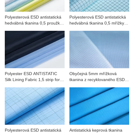
Polyesterová ESD antistatická
Polyesterová ESD antistatická
hedvábná tkanina 0,5 proužku
hedvábná tkanina 0,5 mřížky
pro pracovní oblečení
pro přesnost, medicínu,
automobilový průmysl
Polyester ESD ANTISTATIC
Obyčejná 5mm mřížková
Silk Lining Fabric 1,5 strip for
tkanina z recyklovaného ESD
Electronics, Medicine
polyesteru
Polyesterová ESD antistatická
Antistatická keprová tkanina