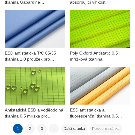
tkanina Gabardine
absorbující vlhkost
Nepravidelná mřížka pro
pracovní oděvy
ESD antistatická T/C 65/35
Poly Oxford Antistatic 0,5
tkanina 1.0 proužek pro
mřížková tkanina
minerály, petrochemie
Antistatická ESD a voděodolná
ESD antistatická a
tkanina 0,5 mřížka pro
fluorescenční tkanina 0,5
pracovní oděvy
mřížky pro pracovní oděvy
1
2
3
...
Další stránka
Poslední stránka