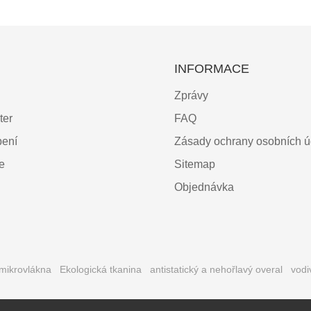
INFORMACE
Zprávy
ter
FAQ
bení
Zásady ochrany osobních ú
ce
Sitemap
Objednávka
 mikrovlákna
Ekologická tkanina
antistatický a nehořlavý overal
vodi