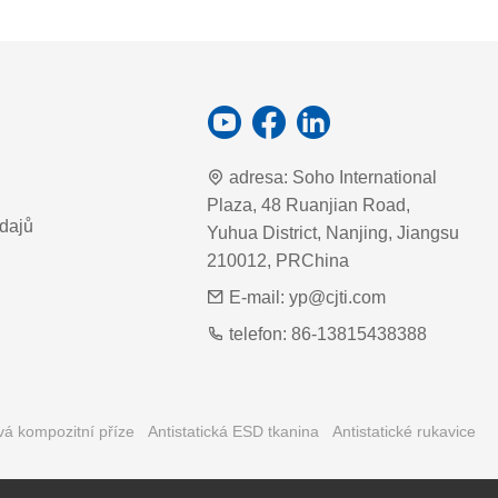
adresa:
Soho International
Plaza, 48 Ruanjian Road,
dajů
Yuhua District, Nanjing, Jiangsu
210012, PRChina
E-mail:
yp@cjti.com
telefon:
86-13815438388
vá kompozitní příze
Antistatická ESD tkanina
Antistatické rukavice