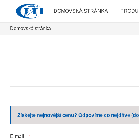
DOMOVSKÁ STRÁNKA
PRODU
Domovská stránka
Získejte nejnovější cenu? Odpovíme co nejdříve (do
E-mail :
*