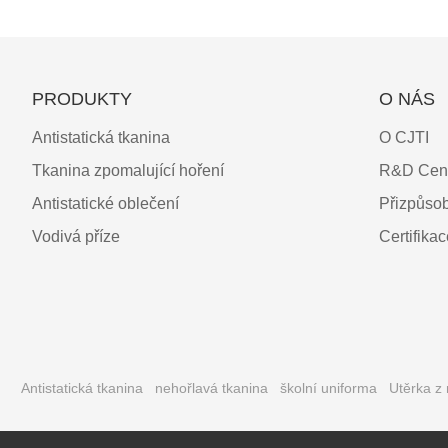
PRODUKTY
O NÁS
Antistatická tkanina
O CJTI
Tkanina zpomalující hoření
R&D Cen
Antistatické oblečení
Přizpůso
Vodivá příze
Certifika
Antistatická tkanina
nehořlavá tkanina
školní uniforma
Utěrka z