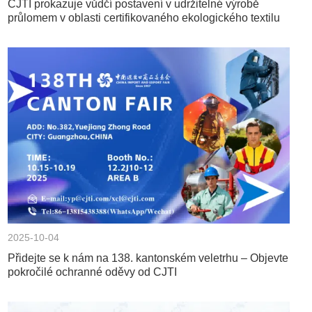
CJTI prokazuje vůdčí postavení v udržitelné výrobě
průlomem v oblasti certifikovaného ekologického textilu
2025-10-04
Přidejte se k nám na 138. kantonském veletrhu – Objevte
pokročilé ochranné oděvy od CJTI