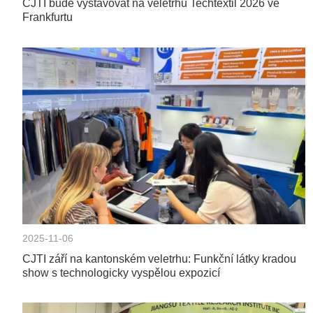
CJTI bude vystavovat na veletrhu Techtextil 2026 ve
Frankfurtu
2025-11-06
CJTI září na kantonském veletrhu: Funkční látky kradou
show s technologicky vyspělou expozicí