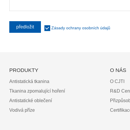
předložit
Zásady ochrany osobních údajů
PRODUKTY
O NÁS
Antistatická tkanina
O CJTI
Tkanina zpomalující hoření
R&D Cen
Antistatické oblečení
Přizpůso
Vodivá příze
Certifika