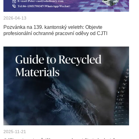
2026-04-13
Pozvánka na 139. kantonský veletrh: Objevte
profesionální ochranné pracovní oděvy od CJTI
2025-11-21