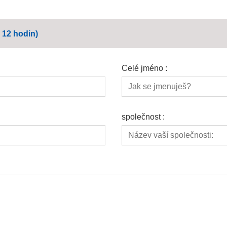
 12 hodin)
Celé jméno :
společnost :