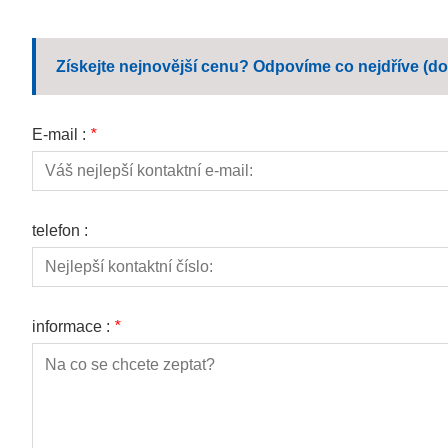
Získejte nejnovější cenu? Odpovíme co nejdříve (do
E-mail :
*
telefon :
informace :
*