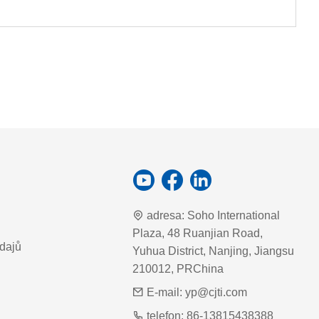
adresa:
Soho International
Plaza, 48 Ruanjian Road,
dajů
Yuhua District, Nanjing, Jiangsu
210012, PRChina
E-mail:
yp@cjti.com
telefon:
86-13815438388