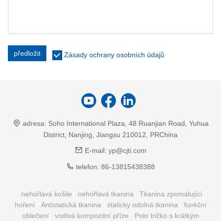
předložit
Zásady ochrany osobních údajů
adresa:
Soho International Plaza, 48 Ruanjian Road, Yuhua
District, Nanjing, Jiangsu 210012, PRChina
E-mail:
yp@cjti.com
telefon:
86-13815438388
nehořlavá košile
nehořlavá tkanina
Tkanina zpomalující
hoření
Antistatická tkanina
staticky odolná tkanina
funkční
oblečení
vodivá kompozitní příze
Polo tričko s krátkým