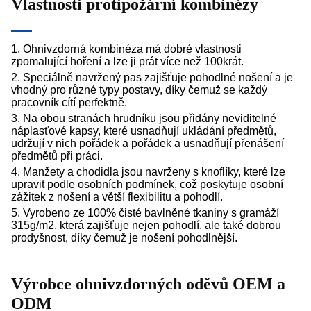
Vlastnosti protipožární kombinézy
1. Ohnivzdorná kombinéza má dobré vlastnosti
zpomalující hoření a lze ji prát více než 100krát.
2. Speciálně navržený pas zajišťuje pohodlné nošení a je
vhodný pro různé typy postavy, díky čemuž se každý
pracovník cítí perfektně.
3. Na obou stranách hrudníku jsou přidány neviditelné
náplasťové kapsy, které usnadňují ukládání předmětů,
udržují v nich pořádek a pořádek a usnadňují přenášení
předmětů při práci.
4. Manžety a chodidla jsou navrženy s knoflíky, které lze
upravit podle osobních podmínek, což poskytuje osobní
zážitek z nošení a větší flexibilitu a pohodlí.
5. Vyrobeno ze 100% čisté bavlněné tkaniny s gramáží
315g/m2, která zajišťuje nejen pohodlí, ale také dobrou
prodyšnost, díky čemuž je nošení pohodlnější.
Výrobce ohnivzdorných oděvů OEM a
ODM