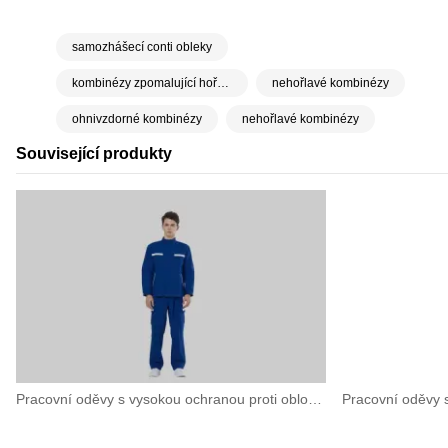
samozhášecí conti obleky
kombinézy zpomalující hoření
nehořlavé kombinézy
ohnivzdorné kombinézy
nehořlavé kombinézy
Související produkty
Pracovní oděvy s vysokou ochranou proti obloukovému výboji pro vysoce rizikové elektrické operace