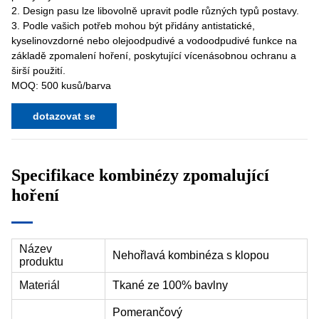
2. Design pasu lze libovolně upravit podle různých typů postavy.
3. Podle vašich potřeb mohou být přidány antistatické,
kyselinovzdorné nebo olejoodpudivé a vodoodpudivé funkce na
základě zpomalení hoření, poskytující vícenásobnou ochranu a
širší použití.
MOQ: 500 kusů/barva
dotazovat se
Specifikace kombinézy zpomalující
hoření
Název
Nehořlavá kombinéza s klopou
produktu
Materiál
Tkané ze 100% bavlny
Pomerančový