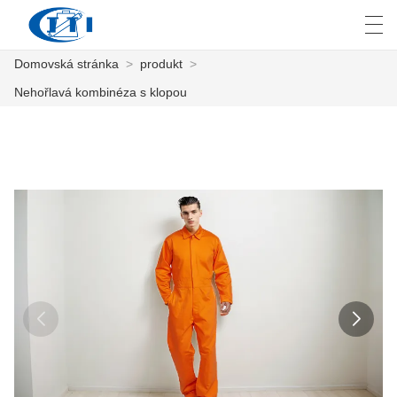
Domovská stránka
>
produkt
>
العربية
česky
Deutsch
English
E
Nehořlavá kombinéza s klopou
DOMOVSKÁ STRÁNKA
PRODUKT
PŘIZPŮSOBENÍ
O NÁS
ZPRÁVY
PRŮMYSL