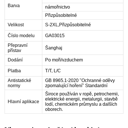
Barva
námořnictvo
Přizpůsobitelné
Velikost
S-2XL,
Přizpůsobitelné
Číslo modelu
GA03015
Přepravní
Šanghaj
přístav
Dodání
Po moři/vzduchem
Platba
T/T, L/C
Antistatické
GB 8965.1-2020 "Ochranné oděvy
normy
zpomalující hoření" Standardní
Široce používán v ropě, petrochemii,
elektrické energii, metalurgii, stavbě
Hlavní aplikace
lodí, chemickém průmyslu a dalších
oborech.