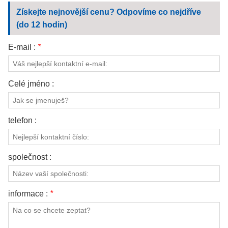
Získejte nejnovější cenu? Odpovíme co nejdříve
(do 12 hodin)
E-mail :
*
Celé jméno :
telefon :
společnost :
informace :
*