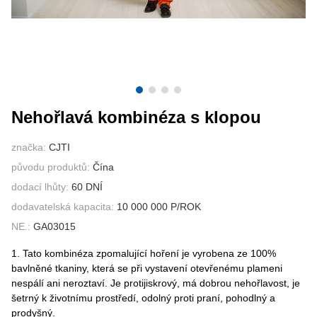
KONTAKTUJTE NÁS
VIDEA
Nehořlavá kombinéza s klopou
značka:
CJTI
původu produktů:
Čína
dodací lhůty:
60 DNÍ
dodavatelská kapacita:
10 000 000 P/ROK
NE.:
GA03015
1. Tato kombinéza zpomalující hoření je vyrobena ze 100%
bavlněné tkaniny, která se při vystavení otevřenému plameni
nespálí ani neroztaví. Je protijiskrový, má dobrou nehořlavost, je
šetrný k životnímu prostředí, odolný proti praní, pohodlný a
prodyšný.