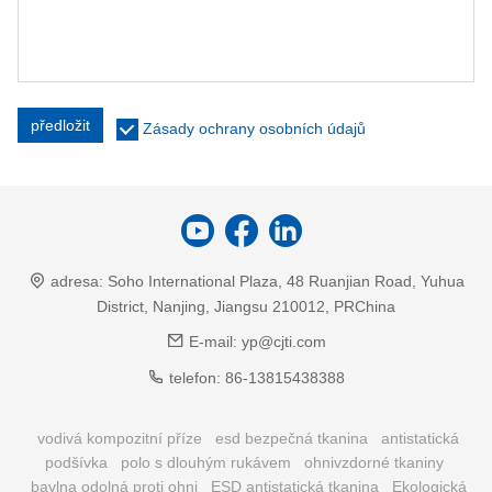
předložit
Zásady ochrany osobních údajů
adresa:
Soho International Plaza, 48 Ruanjian Road, Yuhua
District, Nanjing, Jiangsu 210012, PRChina
E-mail:
yp@cjti.com
telefon:
86-13815438388
vodivá kompozitní příze
esd bezpečná tkanina
antistatická
podšívka
polo s dlouhým rukávem
ohnivzdorné tkaniny
bavlna odolná proti ohni
ESD antistatická tkanina
Ekologická