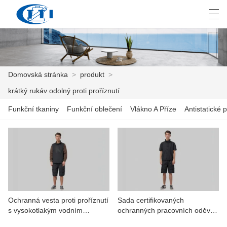
العربية
česky
Deutsch
English
E
Domovská stránka
>
produkt
>
krátký rukáv odolný proti proříznutí
DOMOVSKÁ STRÁNKA
Funkční tkaniny
Funkční oblečení
Vlákno A Příze
Antistatické p
PRODUKT
PŘIZPŮSOBENÍ
O NÁS
ZPRÁVY
Ochranná vesta proti proříznutí
Sada certifikovaných
s vysokotlakým vodním
ochranných pracovních oděvů
PRŮMYSL
paprskem
s krátkým rukávem a proti