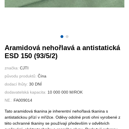
KONTAKTUJTE NÁS
VIDEA
Aramidová nehořlavá a antistatická
ESD 150 (93/5/2)
značka:
CJTI
původu produktů:
Čína
dodací lhůty:
30 DNÍ
dodavatelská kapacita:
10 000 000 M/ROK
NE.:
FA009014
Tato aramidová tkanina je inherentní nehořlavá tkanina s
antistatickou přízí v mřížce. Oděvy odolné proti ohni vyrobené z
této ochranné tkaniny se používají především v odvětvích