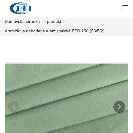
Domovská stránka
>
produkt
>
العربية
česky
Deutsch
English
E
Aramidová nehořlavá a antistatická ESD 150 (93/5/2)
DOMOVSKÁ STRÁNKA
PRODUKT
PŘIZPŮSOBENÍ
O NÁS
ZPRÁVY
PRŮMYSL