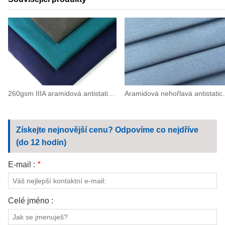
260gsm IIIA aramidová antistatická nehořlavá keprová tkanina (93/5/2)
Aramidová nehořlavá anti
Získejte nejnovější cenu? Odpovíme co nejdříve
(do 12 hodin)
E-mail :
*
Celé jméno :