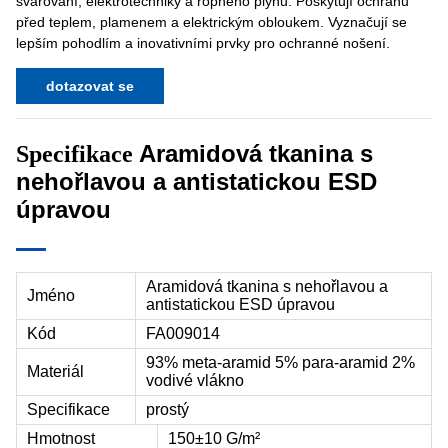
svařování, elektrotechniky a ropného plynu. Poskytují ochranu
před teplem, plamenem a elektrickým obloukem. Vyznačují se
lepším pohodlím a inovativními prvky pro ochranné nošení.
dotazovat se
Aramidová tkanina s
Specifikace
nehořlavou a antistatickou ESD
úpravou
Aramidová tkanina s nehořlavou a
Jméno
antistatickou ESD úpravou
Kód
FA009014
93% meta-aramid 5% para-aramid 2%
Materiál
vodivé vlákno
Specifikace
prostý
Hmotnost
150±10 G/m²