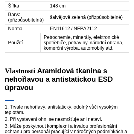
Šířka
148 cm
Barva
šalvějově zelená (přizpůsobitelné)
(přizpůsobitelná)
Norma
EN11612 / NFPA2112
Petrochemie, minerály, elektronické
Použití
spotřebiče, potraviny, národní obrana,
komerční výroba, automobily atd.
Aramidová tkanina s
Vlastnosti
nehořlavou a antistatickou ESD
úpravou
1. Trvale nehořlavý, antistatický, odolný vůči vysokým
teplotám.
2. Při vystavení ohni se nesmršťuje ani netaví.
3. Může poskytnout komplexní a trvalou profesionální
ochranu pro personál pracující v náročných podmínkách a