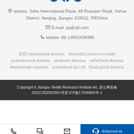
adresa:
Soho International Plaza, 48 Ruanjian Road, Yuhua
District, Nanjing, Jiangsu 210012, PRChina
E-mail:
yp@cjti.com
telefon:
86-13815438388
ESD antistatická tkanina
obchodní pracovní košile
polyesterová tkanina
venkovní tkanina
nehořlavá tkanina
Antistatické rukavice
aramidová šicí nit
Ekologická tkanina
Copyright © Jiangsu Textile Research Institute Inc.
苏公网安备
32021302003001号苏
ICP备17046865号-1
dotazovat se