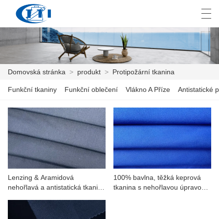
العربية
česky
Deutsch
English
E
Domovská stránka
>
produkt
>
Protipožární tkanina
Funkční tkaniny
Funkční oblečení
Vlákno A Příze
Antistatické p
DOMOVSKÁ STRÁNKA
PRODUKT
PŘIZPŮSOBENÍ
O NÁS
Lenzing & Aramidová
100% bavlna, těžká keprová
ZPRÁVY
nehořlavá a antistatická tkanina
tkanina s nehořlavou úpravou,
180 g/m²
370 g/m²
PRŮMYSL