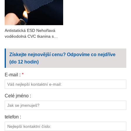
KONTAKTUJTE NÁS
VIDEA
Antistatická ESD Nehořlavá
voděodolná CVC tkanina s
keprovou strukturou pro
pracovní oděvy
Získejte nejnovější cenu? Odpovíme co nejdříve
(do 12 hodin)
E-mail :
*
Celé jméno :
telefon :