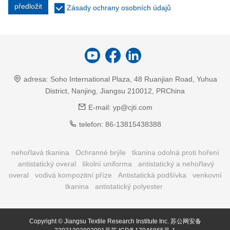
předložit
Zásady ochrany osobních údajů
adresa:
Soho International Plaza, 48 Ruanjian Road, Yuhua
District, Nanjing, Jiangsu 210012, PRChina
E-mail:
yp@cjti.com
telefon:
86-13815438388
nehořlavá tkanina
Ochranné brýle
tkanina odolná proti hoření
antistatický overal
školní uniforma
antistatický a nehořlavý
overal
vodivá kompozitní příze
Antistatická podšívka
venkovní
tkanina
antistatický polyester
Copyright © Jiangsu Textile Research Institute Inc.
苏公网安备