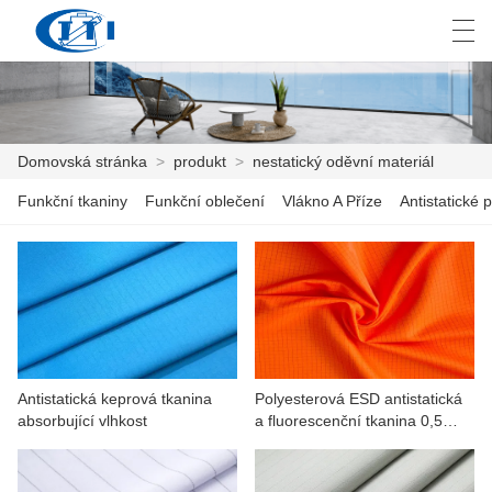
العربية
česky
Deutsch
English
E
Domovská stránka
>
produkt
>
nestatický oděvní materiál
Funkční tkaniny
Funkční oblečení
Vlákno A Příze
Antistatické p
DOMOVSKÁ STRÁNKA
PRODUKT
PŘIZPŮSOBENÍ
O NÁS
Antistatická keprová tkanina
Polyesterová ESD antistatická
ZPRÁVY
absorbující vlhkost
a fluorescenční tkanina 0,5
mřížka
PRŮMYSL