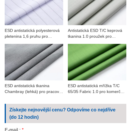
KONTAKTUJTE NÁS
VIDEA
ESD antistatická polyesterová
Antistatická ESD T/C keprová
pletenina 1,6 pruhu pro
tkanina 1.0 proužek pro
pracovní oděvy
pracovní oděvy
ESD antistatická tkanina
ESD antistatická mřížka T/C
Chambray (lehká) pro pracovní
65/35 Fabric 1.0 pro komerční
oděvy
výrobu
Získejte nejnovější cenu? Odpovíme co nejdříve
(do 12 hodin)
E-mail :
*