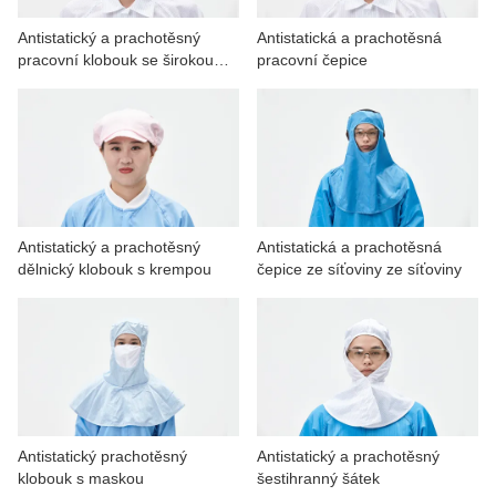
Antistatický a prachotěsný
Antistatická a prachotěsná
pracovní klobouk se širokou
pracovní čepice
krempou
Antistatický a prachotěsný
Antistatická a prachotěsná
dělnický klobouk s krempou
čepice ze síťoviny ze síťoviny
Antistatický prachotěsný
Antistatický a prachotěsný
klobouk s maskou
šestihranný šátek