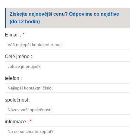
Získejte nejnovější cenu? Odpovíme co nejdříve
(do 12 hodin)
E-mail :
*
Celé jméno :
telefon :
společnost :
informace :
*