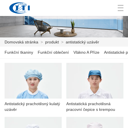
العربية
česky
Deutsch
English
E
Domovská stránka
>
produkt
>
antistatický uzávěr
Funkční tkaniny
Funkční oblečení
Vlákno A Příze
Antistatické p
DOMOVSKÁ STRÁNKA
PRODUKT
PŘIZPŮSOBENÍ
O NÁS
Antistatický prachotěsný kulatý
Antistatická prachotěsná
ZPRÁVY
uzávěr
pracovní čepice s krempou
PRŮMYSL