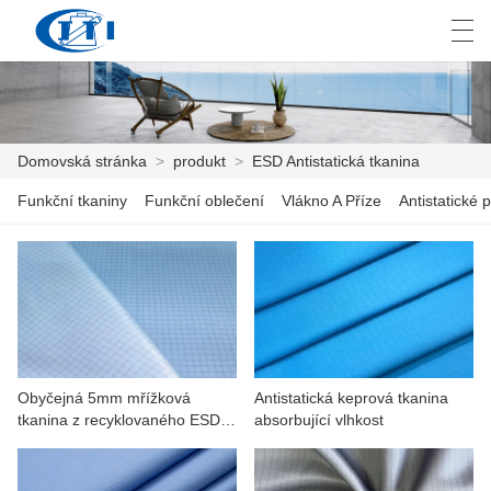
العربية
česky
Deutsch
English
E
Domovská stránka
>
produkt
>
ESD Antistatická tkanina
Funkční tkaniny
Funkční oblečení
Vlákno A Příze
Antistatické p
DOMOVSKÁ STRÁNKA
PRODUKT
PŘIZPŮSOBENÍ
O NÁS
Obyčejná 5mm mřížková
Antistatická keprová tkanina
ZPRÁVY
tkanina z recyklovaného ESD
absorbující vlhkost
polyesteru
PRŮMYSL