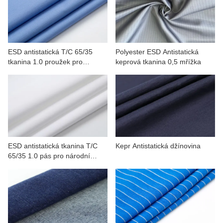
KONTAKTUJTE NÁS
VIDEA
ESD antistatická T/C 65/35
Polyester ESD Antistatická
tkanina 1.0 proužek pro
keprová tkanina 0,5 mřížka
minerály, petrochemie
ESD antistatická tkanina T/C
Kepr Antistatická džínovina
65/35 1.0 pás pro národní
obranu, petrochemie