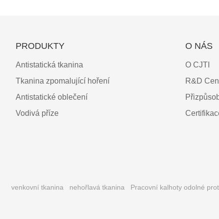
PRODUKTY
O NÁS
Antistatická tkanina
O CJTI
Tkanina zpomalující hoření
R&D Cen
Antistatické oblečení
Přizpůso
Vodivá příze
Certifika
venkovní tkanina
nehořlavá tkanina
Pracovní kalhoty odolné pro