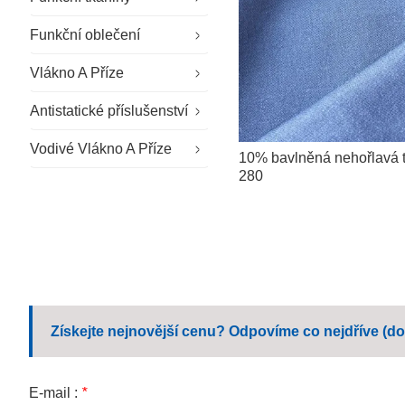
Funkční oblečení
Speciální látky
Vlákno A Příze
Udržitelná tkanina
Speciální pracovní oděvy
Antistatické příslušenství
Venkovní látka
Oblečení pro čisté prostory
Příze zpomalující hoření
Vodivé Vlákno A Příze
Všeobecné pracovní oděvy
Antistatické rukavice
10% bavlněná nehořlavá 
280
Firemní pracovní oblečení
Antistatický klobouk
Neformální pracovní oblečení
Antistatické boty
Školní uniforma
Ubrousky z mikrovlákna
Získejte nejnovější cenu? Odpovíme co nejdříve (do
E-mail :
*