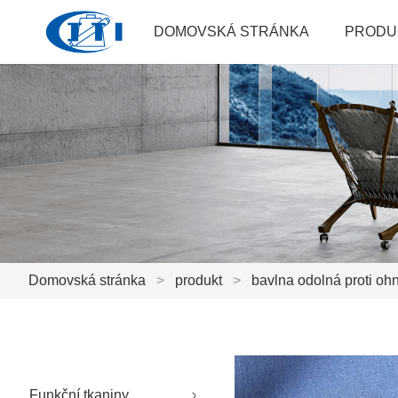
DOMOVSKÁ STRÁNKA
PRODU
Domovská stránka
>
produkt
>
bavlna odolná proti ohn
Funkční tkaniny