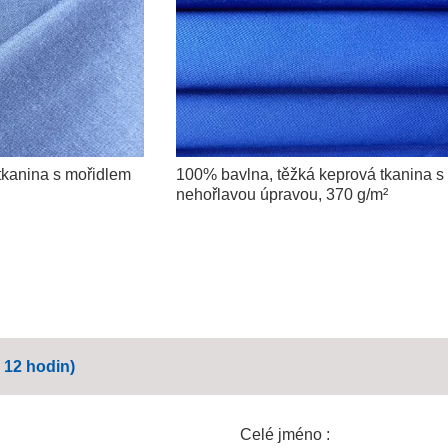
tkanina s mořidlem
100% bavlna, těžká keprová tkanina s
nehořlavou úpravou, 370 g/m²
 12 hodin)
Celé jméno :