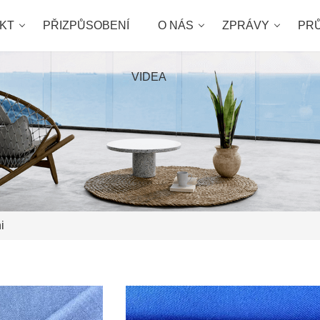
KT
PŘIZPŮSOBENÍ
O NÁS
ZPRÁVY
PR
VIDEA
i