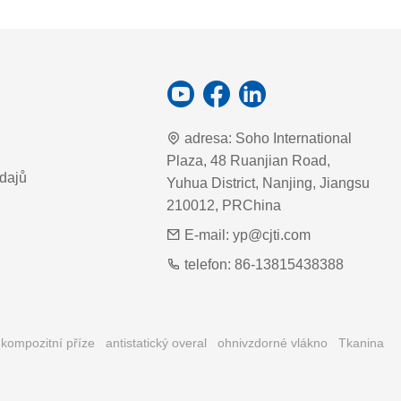
adresa:
Soho International
Plaza, 48 Ruanjian Road,
dajů
Yuhua District, Nanjing, Jiangsu
210012, PRChina
E-mail:
yp@cjti.com
telefon:
86-13815438388
 kompozitní příze
antistatický overal
ohnivzdorné vlákno
Tkanina