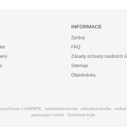
INFORMACE
Zprávy
ter
FAQ
bení
Zásady ochrany osobních ú
ce
Sitemap
Objednávka
ti proříznutí z UHMWPE
antistatická bunda
nehořlavá textilie
vodivá
zpomalující hoření
Ochranné brýle