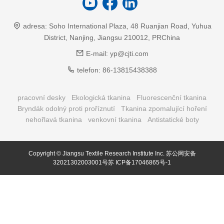
adresa:
Soho International Plaza, 48 Ruanjian Road, Yuhua
District, Nanjing, Jiangsu 210012, PRChina
E-mail:
yp@cjti.com
telefon:
86-13815438388
pracovní desky
Ekologická tkanina
Fluorescenční tkanina
Bryndák odolný proti proříznutí
Tkanina zpomalující hoření
nehořlavá tkanina
venkovní tkanina
Antistatické boty
Copyright © Jiangsu Textile Research Institute Inc.
苏公网安备
32021302003001号苏
ICP备17046865号-1