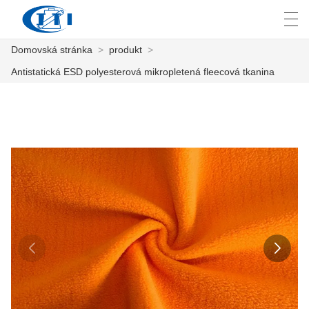
Domovská stránka
>
produkt
>
العربية
česky
Deutsch
English
E
Antistatická ESD polyesterová mikropletená fleecová tkanina
DOMOVSKÁ STRÁNKA
PRODUKT
PŘIZPŮSOBENÍ
O NÁS
ZPRÁVY
PRŮMYSL