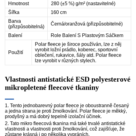
Hmotnost
280 (±5 %) g/m² (nastavitelné)
Šířka
160 cm
Barva
Černá/oranžová (přizpůsobitelné)
(přizpůsobitelná)
Balení
Role Balení S Plastovým Sáčkem
Polar fleece je široce používán, lze z něj
vyrobit ložní prádlo, koberec, sportovní
Použití
oblečení, rukavice, šály atd. Polar fleece
lze vyrobit v různých stylech.
Vlastnosti antistatické ESD polyesterové
mikropletené fleecové tkaniny
1. Tento jednobarevný polar fleece je oboustranně česaný
a jedna strana je proti žmolkování. Polar fleece je měkký,
prodyšný a má dobrý tepelně izolační účinek.
2. Tato mikro fleecová tkanina má také trvalé antistatické
vlastnosti a vlastnosti proti žmolkování, což zajišťuje, že
zůstane krásná i po několika vypráních.