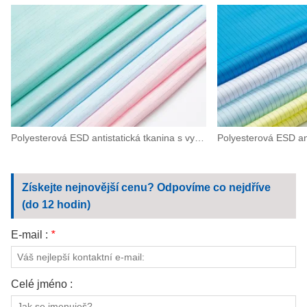
Polyesterová ESD antistatická tkanina s vysokou hustotou 0,5 proužku pro stroje, elektroniku
Získejte nejnovější cenu? Odpovíme co nejdříve
(do 12 hodin)
E-mail :
*
Celé jméno :