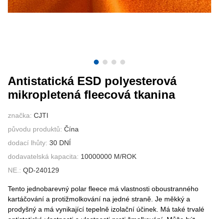
KONTAKTUJTE NÁS
VIDEA
Antistatická ESD polyesterová
mikropletená fleecová tkanina
značka:
CJTI
původu produktů:
Čína
dodací lhůty:
30 DNÍ
dodavatelská kapacita:
10000000 M/ROK
NE.:
QD-240129
Tento jednobarevný polar fleece má vlastnosti oboustranného
kartáčování a protižmolkování na jedné straně. Je měkký a
prodyšný a má vynikající tepelně izolační účinek. Má také trvalé