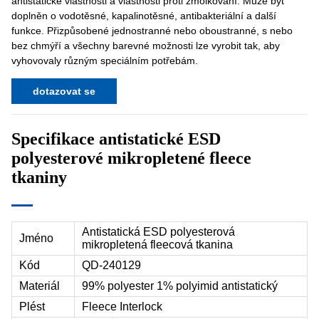
antistatické vlastnosti a vlastnosti proti žmolkování. Může být
doplněn o vodotěsné, kapalinotěsné, antibakteriální a další
funkce. Přizpůsobené jednostranné nebo oboustranné, s nebo
bez chmýří a všechny barevné možnosti lze vyrobit tak, aby
vyhovovaly různým speciálním potřebám.
dotazovat se
Specifikace antistatické ESD
polyesterové mikropletené fleece
tkaniny
Antistatická ESD polyesterová
Jméno
mikropletená fleecová tkanina
Kód
QD-240129
Materiál
99% polyester 1% polyimid antistatický
Plést
Fleece Interlock