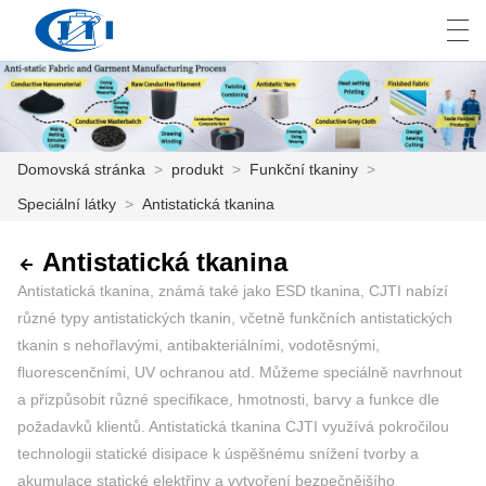
العربية
česky
Deutsch
English
E
Domovská stránka
>
produkt
>
Funkční tkaniny
>
Speciální látky
>
Antistatická tkanina
DOMOVSKÁ STRÁNKA
PRODUKT
Antistatická tkanina
Antistatická tkanina, známá také jako ESD tkanina, CJTI nabízí
PŘIZPŮSOBENÍ
různé typy antistatických tkanin, včetně funkčních antistatických
tkanin s nehořlavými, antibakteriálními, vodotěsnými,
O NÁS
fluorescenčními, UV ochranou atd. Můžeme speciálně navrhnout
a přizpůsobit různé specifikace, hmotnosti, barvy a funkce dle
ZPRÁVY
požadavků klientů. Antistatická tkanina CJTI využívá pokročilou
PRŮMYSL
technologii statické disipace k úspěšnému snížení tvorby a
akumulace statické elektřiny a vytvoření bezpečnějšího