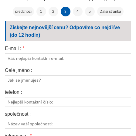
pracovní oděvy
oděvy
předchozí
1
2
3
4
5
Další stránka
Získejte nejnovější cenu? Odpovíme co nejdříve
(do 12 hodin)
E-mail :
*
Celé jméno :
telefon :
společnost :
informace :
*