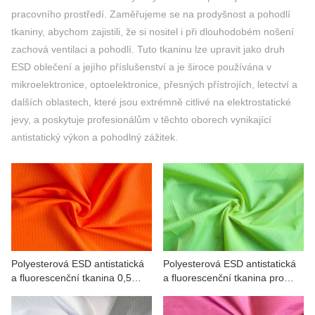
KONTAKTUJTE NÁS
pracovního prostředí. Zaměřujeme se na prodyšnost a pohodlí
tkaniny, abychom zajistili, že si nositel i při dlouhodobém nošení
VIDEA
zachová ventilaci a pohodlí. Tuto tkaninu lze upravit jako druh
ESD oblečení a jejího příslušenství a je široce používána v
mikroelektronice, optoelektronice, přesných přístrojích, letectví a
dalších oblastech, které jsou extrémně citlivé na elektrostatické
jevy, a poskytuje profesionálům v těchto oborech vynikající
antistatický výkon a pohodlný zážitek.
Polyesterová ESD antistatická
Polyesterová ESD antistatická
a fluorescenční tkanina 0,5
a fluorescenční tkanina pro
mřížka
pracovní oblečení