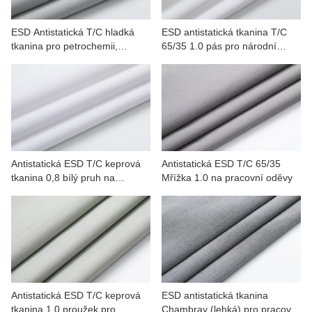
ESD Antistatická T/C hladká
ESD antistatická tkanina T/C
tkanina pro petrochemii,
65/35 1.0 pás pro národní
automobily, minerály
obranu, petrochemie
Antistatická ESD T/C keprová
Antistatická ESD T/C 65/35
tkanina 0,8 bílý pruh na
Mřížka 1.0 na pracovní oděvy
pracovní oděv
Antistatická ESD T/C keprová
ESD antistatická tkanina
tkanina 1.0 proužek pro
Chambray (lehká) pro pracovní