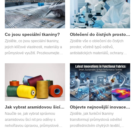
Co jsou speciální tkaniny?
Oblečení do čistých prostor: Kompletní průvodce pro kontrolovaná prostředí
Zjistěte, co jsou speciální tkaniny,
Zjistěte vše o oblečení do čistých
jejich klíčové vlastnosti, materiály a
prostor, včetně typů oděvů,
průmyslové využití. Prozkoumejte
antistatických materiálů, ochrany
inovace v oblasti funkčních tkanin,
proti elektrostatickému výboji (ESD),
tkanin zpomalujících hoření,
klíčových aplikací a toho, jak vybrat
antistatických tkanin, tkanin
správné oblečení do čistých prostor
odolných proti prořezání a
pro kontrolované prostředí.
udržitelných textilních technologií.
Jak vybrat aramidovou šicí nit?
Objevte nejnovější inovace ve funkčních látkách
Naučte se, jak vybrat správnou
Zjistěte, jak funkční tkaniny
aramidovou šicí nit pro oděvy s
transformují průmyslová odvětví
nehořlavou úpravou, průmyslové
prostřednictvím chytrých textilií,
rukavice, letecký textil a aplikace s
pokročilých ochranných materiálů,