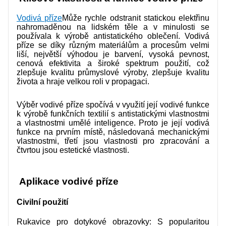
KONTAKTUJTE NÁS
Vodivá příze
Může rychle odstranit statickou elektřinu
nahromaděnou na lidském těle a v minulosti se
VIDEA
používala k výrobě antistatického oblečení. Vodivá
příze se díky různým materiálům a procesům velmi
liší, největší výhodou je barvení, vysoká pevnost,
cenová efektivita a široké spektrum použití, což
zlepšuje kvalitu průmyslové výroby, zlepšuje kvalitu
života a hraje velkou roli v propagaci.
Výběr vodivé příze spočívá v využití její vodivé funkce
k výrobě funkčních textilií s antistatickými vlastnostmi
a vlastnostmi umělé inteligence. Proto je její vodivá
funkce na prvním místě, následovaná mechanickými
vlastnostmi, třetí jsou vlastnosti pro zpracování a
čtvrtou jsou estetické vlastnosti.
Aplikace vodivé příze
Civilní použití
Rukavice pro dotykové obrazovky: S popularitou