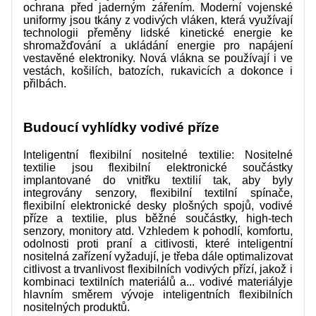
ochrana před jaderným zářením. Moderní vojenské
uniformy jsou tkány z vodivých vláken, která využívají
technologii přeměny lidské kinetické energie ke
shromažďování a ukládání energie pro napájení
vestavěné elektroniky. Nová vlákna se používají i ve
vestách, košilích, batozích, rukavicích a dokonce i
přilbách.
Budoucí vyhlídky vodivé příze
Inteligentní flexibilní nositelné textilie: Nositelné
textilie jsou flexibilní elektronické součástky
implantované do vnitřku textilií tak, aby byly
integrovány senzory, flexibilní textilní spínače,
flexibilní elektronické desky plošných spojů, vodivé
příze a textilie, plus běžné součástky, high-tech
senzory, monitory atd. Vzhledem k pohodlí, komfortu,
odolnosti proti praní a citlivosti, které inteligentní
nositelná zařízení vyžadují, je třeba dále optimalizovat
citlivost a trvanlivost flexibilních vodivých přízí, jakož i
kombinaci textilních materiálů a...
vodivé materiály
je
hlavním směrem vývoje inteligentních flexibilních
nositelných produktů.