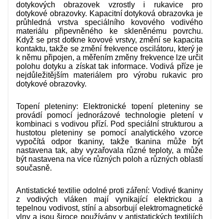
dotykových obrazovek vzrostly i rukavice pro
dotykové obrazovky. Kapacitní dotyková obrazovka je
průhledná vrstva speciálního kovového vodivého
materiálu připevněného ke skleněnému povrchu.
Když se prst dotkne kovové vrstvy, změní se kapacita
kontaktu, takže se změní frekvence oscilátoru, který je
k němu připojen, a měřením změny frekvence lze určit
polohu dotyku a získat tak informace. Vodivá příze je
nejdůležitějším materiálem pro výrobu rukavic pro
dotykové obrazovky.
Topení pleteniny: Elektronické topení pleteniny se
provádí pomocí jednorázové technologie pletení v
kombinaci s vodivou přízí. Pod speciální strukturou a
hustotou pleteniny se pomocí analytického vzorce
vypočítá odpor tkaniny, takže tkanina může být
nastavena tak, aby vyzařovala různé teploty, a může
být nastavena na více různých poloh a různých oblastí
současně.
Antistatické textilie odolné proti záření: Vodivé tkaniny
z vodivých vláken mají vynikající elektrickou a
tepelnou vodivost, stíní a absorbují elektromagnetické
vlny a jsou široce používány v antistatických textiliích