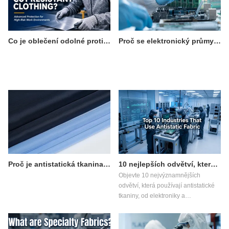
Co je oblečení odolné proti proříznutí úrovně 5?
Proč se elektronický průmysl spoléhá na antistatickou tkaninu
Proč je antistatická tkanina nezbytná ve farmaceutické výrobě
10 nejlepších odvětví, která používají antistatické tkaniny
Objevte 10 nejvýznamnějších
odvětví, která používají antistatické
tkaniny, od elektroniky a
farmaceutického průmyslu až po
zpracování potravin, a zjistěte, jak
zlepšují bezpečnost a kvalitu.