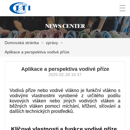
العربية
česky
Deutsch
English
E
Domovská stránka
>
zprávy
>
Aplikace a perspektiva vodivé příze
DOMOVSKÁ STRÁNKA
Aplikace a perspektiva vodivé příze
PRODUKT
2025-02-28 16:37
PŘIZPŮSOBENÍ
Vodivá příze nebo vodivé vlákno je funkční vlákno s
O NÁS
vodivými vlastnostmi vyrobené z určitého podílu
kovových vláken nebo jiných vodivých vláken a
běžných vláken pomocí míchání, křížení, síťování a
ZPRÁVY
dalších technických prostředků.
PRŮMYSL
Klíčové vlastnosti a funkce vodivé příze