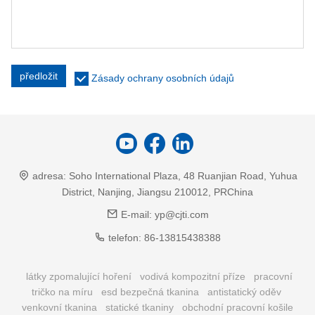
předložit
Zásady ochrany osobních údajů
adresa:
Soho International Plaza, 48 Ruanjian Road, Yuhua
District, Nanjing, Jiangsu 210012, PRChina
E-mail:
yp@cjti.com
telefon:
86-13815438388
látky zpomalující hoření
vodivá kompozitní příze
pracovní
tričko na míru
esd bezpečná tkanina
antistatický oděv
venkovní tkanina
statické tkaniny
obchodní pracovní košile