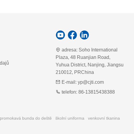
adresa:
Soho International
Plaza, 48 Ruanjian Road,
dajů
Yuhua District, Nanjing, Jiangsu
210012, PRChina
E-mail:
yp@cjti.com
telefon:
86-13815438388
epromokavá bunda do deště
školní uniforma
venkovní tkanina