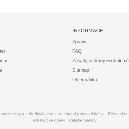
INFORMACE
Zprávy
ter
FAQ
bení
Zásady ochrany osobních ú
ce
Sitemap
Objednávka
antistatický a nehořlavý overal
obchodní pracovní košile
Reflexní n
antistatické oděvy
statické tkaniny