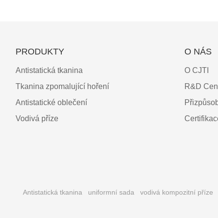
PRODUKTY
O NÁS
Antistatická tkanina
O CJTI
Tkanina zpomalující hoření
R&D Cen
Antistatické oblečení
Přizpůso
Vodivá příze
Certifika
Antistatická tkanina
uniformní sada
vodivá kompozitní příze