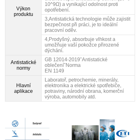
10^9Ω) a vynikající odolnost proti
Výkon
opotřebení.
produktu
3,
Antistatická technologie může zajistit
bezpečnost při práci, je to ideální
pracovní oděv.
4,
Prodyšný, absorbuje vlhkost a
umožňuje vaší pokožce přirozené
dýchání.
GB 12014
-2019"Antistatické
Antistatické
oblečení"Norma
normy
EN 1149
Laboratoř, petrochemie, minerály,
Hlavní
elektronika a elektrické spotřebiče,
aplikace
potraviny, národní obrana, komerční
výroba, automobily atd.