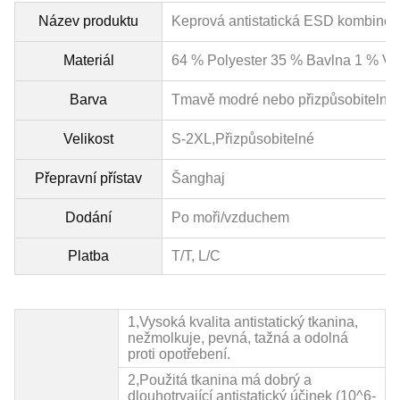
Název produktu
Keprová antistatická ESD kombinéz
Materiál
64 % Polyester 35 % Bavlna 1 % Vo
Barva
Tmavě modré nebo přizpůsobitelné
Velikost
S-2XL,
Přizpůsobitelné
Přepravní přístav
Šanghaj
Dodání
Po moři/vzduchem
Platba
T/T, L/C
1,
Vysoká kvalita
antistatický
tkanina,
nežmolkuje, pevná, tažná a odolná
proti opotřebení.
2,
Použitá tkanina má dobrý a
dlouhotrvající antistatický účinek (10^6-