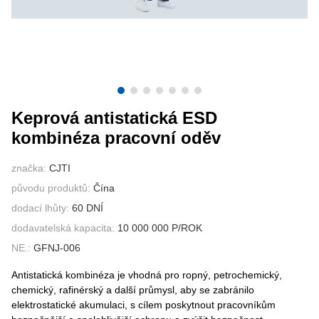
KONTAKTUJTE NÁS
VIDEA
Keprová antistatická ESD
kombinéza pracovní oděv
značka:
CJTI
původu produktů:
Čína
dodací lhůty:
60 DNÍ
dodavatelská kapacita:
10 000 000 P/ROK
NE.:
GFNJ-006
Antistatická kombinéza je vhodná pro ropný, petrochemický,
chemický, rafinérský a další průmysl, aby se zabránilo
elektrostatické akumulaci, s cílem poskytnout pracovníkům