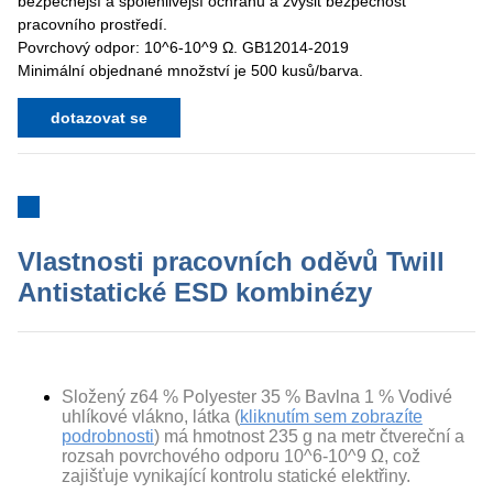
bezpečnější a spolehlivější ochranu a zvýšit bezpečnost
pracovního prostředí.
Povrchový odpor: 10^6-10^9 Ω. GB12014-2019
Minimální objednané množství je 500 kusů/barva.
dotazovat se
Vlastnosti pracovních oděvů Twill
Antistatické ESD kombinézy
Složený z
64 % Polyester 35 % Bavlna 1 % Vodivé
uhlíkové vlákno
, látka (
kliknutím sem zobrazíte
podrobnosti
) má hmotnost 235 g na metr čtvereční a
rozsah povrchového odporu 10^6-10^9 Ω, což
zajišťuje vynikající kontrolu statické elektřiny.