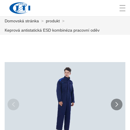
Domovská stránka
>
produkt
>
العربية
česky
Deutsch
English
E
Keprová antistatická ESD kombinéza pracovní oděv
DOMOVSKÁ STRÁNKA
PRODUKT
PŘIZPŮSOBENÍ
O NÁS
ZPRÁVY
PRŮMYSL