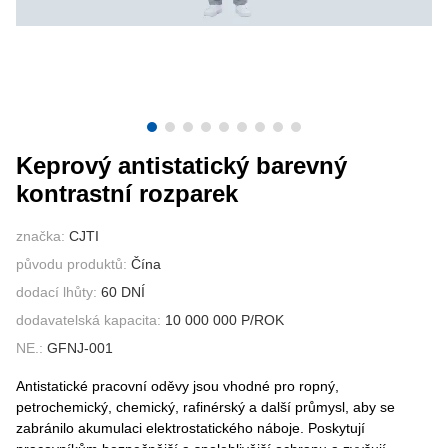
KONTAKTUJTE NÁS
VIDEA
Keprový antistatický barevný
kontrastní rozparek
značka:
CJTI
původu produktů:
Čína
dodací lhůty:
60 DNÍ
dodavatelská kapacita:
10 000 000 P/ROK
NE.:
GFNJ-001
Antistatické pracovní oděvy jsou vhodné pro ropný,
petrochemický, chemický, rafinérský a další průmysl, aby se
zabránilo akumulaci elektrostatického náboje. Poskytují