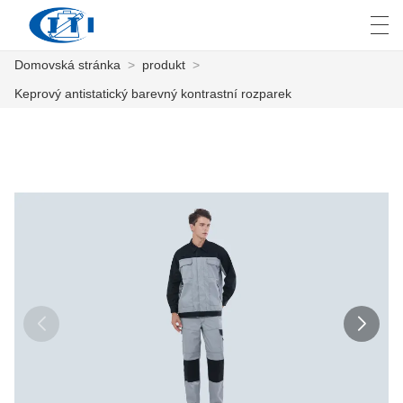
Domovská stránka
>
produkt
>
العربية
česky
Deutsch
English
E
Keprový antistatický barevný kontrastní rozparek
DOMOVSKÁ STRÁNKA
PRODUKT
PŘIZPŮSOBENÍ
O NÁS
ZPRÁVY
PRŮMYSL