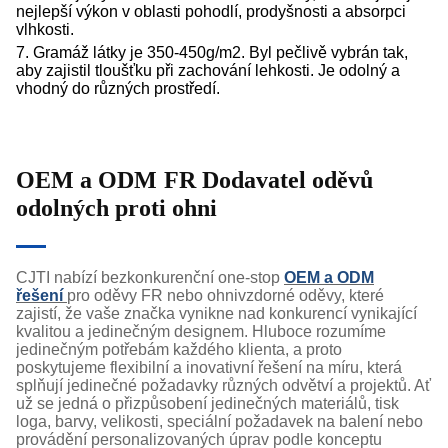
nejlepší výkon v oblasti pohodlí, prodyšnosti a absorpci
vlhkosti.
7. Gramáž látky je 350-450g/m2. Byl pečlivě vybrán tak,
aby zajistil tloušťku při zachování lehkosti. Je odolný a
vhodný do různých prostředí.
OEM a ODM
FR
Dodavatel oděvů
odolných proti ohni
CJTI nabízí bezkonkurenční one-stop
OEM a ODM
řešení
pro oděvy FR nebo ohnivzdorné oděvy, které
zajistí, že vaše značka vynikne nad konkurencí vynikající
kvalitou a jedinečným designem. Hluboce rozumíme
jedinečným potřebám každého klienta, a proto
poskytujeme flexibilní a inovativní řešení na míru, která
splňují jedinečné požadavky různých odvětví a projektů. Ať
už se jedná o přizpůsobení jedinečných materiálů, tisk
loga, barvy, velikosti, speciální požadavek na balení nebo
provádění personalizovaných úprav podle konceptu