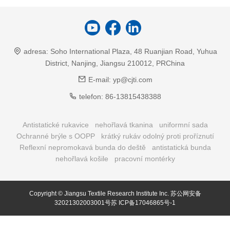
adresa:
Soho International Plaza, 48 Ruanjian Road, Yuhua
District, Nanjing, Jiangsu 210012, PRChina
E-mail:
yp@cjti.com
telefon:
86-13815438388
Antistatické rukavice
nehořlavá tkanina
uniformní sada
Ochranné brýle s OOPP
krátký rukáv odolný proti proříznutí
Reflexní nepromokavá bunda do deště
antistatická bunda
nehořlavá košile
pracovní montérky
Copyright © Jiangsu Textile Research Institute Inc.
苏公网安备
32021302003001号苏
ICP备17046865号-1