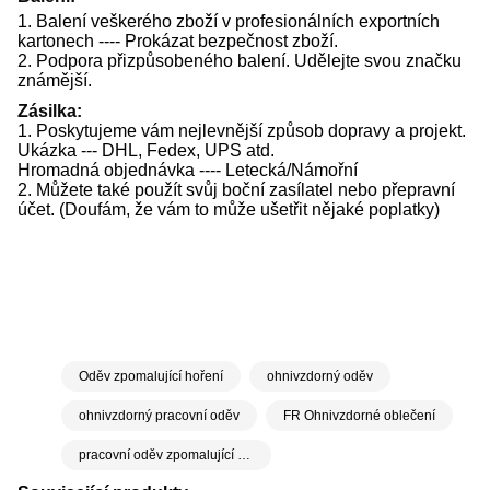
1. Balení veškerého zboží v profesionálních exportních
kartonech ---- Prokázat bezpečnost zboží.
2. Podpora přizpůsobeného balení. Udělejte svou značku
známější.
Zásilka:
1. Poskytujeme vám nejlevnější způsob dopravy a projekt.
Ukázka --- DHL, Fedex, UPS atd.
Hromadná objednávka ---- Letecká/Námořní
2. Můžete také použít svůj boční zasílatel nebo přepravní
účet. (Doufám, že vám to může ušetřit nějaké poplatky)
Oděv zpomalující hoření
ohnivzdorný oděv
ohnivzdorný pracovní oděv
FR Ohnivzdorné oblečení
pracovní oděv zpomalující hoření