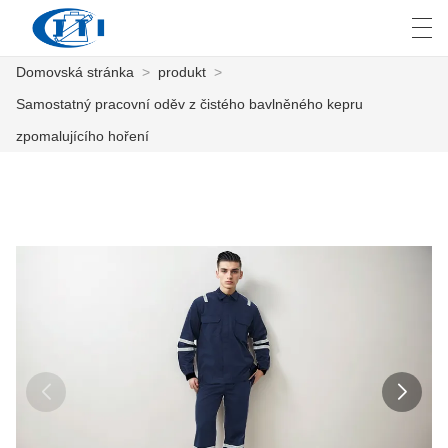
Domovská stránka
>
produkt
>
العربية
česky
Deutsch
English
E
Samostatný pracovní oděv z čistého bavlněného kepru
zpomalujícího hoření
DOMOVSKÁ STRÁNKA
PRODUKT
PŘIZPŮSOBENÍ
O NÁS
ZPRÁVY
PRŮMYSL