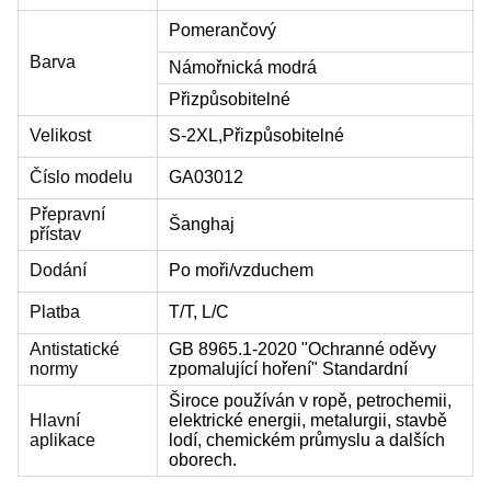
Pomerančový
Barva
Námořnická modrá
Přizpůsobitelné
Velikost
S-2XL,
Přizpůsobitelné
Číslo modelu
GA03012
Přepravní
Šanghaj
přístav
Dodání
Po moři/vzduchem
Platba
T/T, L/C
Antistatické
GB 8965.1-2020 "Ochranné oděvy
normy
zpomalující hoření" Standardní
Široce používán v ropě, petrochemii,
Hlavní
elektrické energii, metalurgii, stavbě
aplikace
lodí, chemickém průmyslu a dalších
oborech.