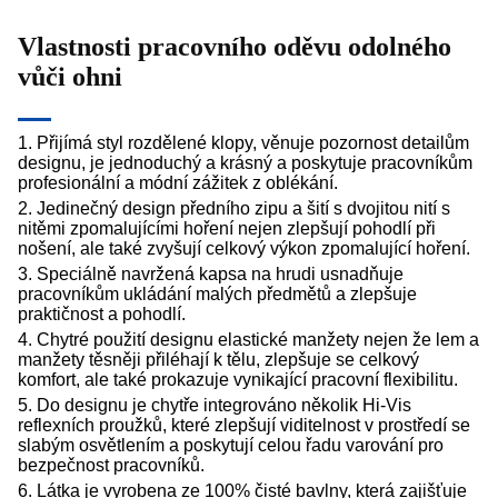
Vlastnosti pracovního oděvu odolného
vůči ohni
1. Přijímá styl rozdělené klopy, věnuje pozornost detailům
designu, je jednoduchý a krásný a poskytuje pracovníkům
profesionální a módní zážitek z oblékání.
2. Jedinečný design předního zipu a šití s ​​dvojitou nití s ​​
nitěmi zpomalujícími hoření nejen zlepšují pohodlí při
nošení, ale také zvyšují celkový výkon zpomalující hoření.
3. Speciálně navržená kapsa na hrudi usnadňuje
pracovníkům ukládání malých předmětů a zlepšuje
praktičnost a pohodlí.
4. Chytré použití designu elastické manžety nejen že lem a
manžety těsněji přiléhají k tělu, zlepšuje se celkový
komfort, ale také prokazuje vynikající pracovní flexibilitu.
5. Do designu je chytře integrováno několik Hi-Vis
reflexních proužků, které zlepšují viditelnost v prostředí se
slabým osvětlením a poskytují celou řadu varování pro
bezpečnost pracovníků.
6. Látka je vyrobena ze 100% čisté bavlny, která zajišťuje