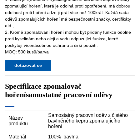
zpomalující hoření, která je odolná proti opotřebení, má dobrou
odolnost proti hoření a lze ji prát více než 100krát. Každá sada
oděvů zpomalujících hoření má bezpečnostní značky, certifikáty
atd.;
2. Kromě zpomalování hoření mohou být přidány funkce odolné
proti kyselinám nebo oleji a vodu odpuzující funkce, které
poskytují vícenásobnou ochranu a širší použití.
MOQ: 500 kusů/barva
dotazovat se
Specifikace
zpomalovač
hoření
samostatné pracovní oděvy
Samostatný pracovní oděv z čistého
Název
bavlněného kepru zpomalujícího
produktu
hoření
Materiál
100% bavlna