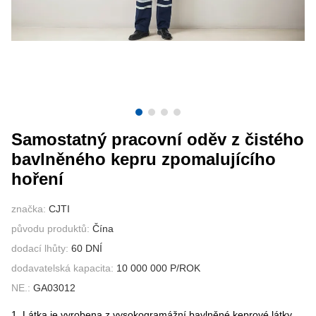
KONTAKTUJTE NÁS
VIDEA
Samostatný pracovní oděv z čistého
bavlněného kepru zpomalujícího
hoření
značka:
CJTI
původu produktů:
Čína
dodací lhůty:
60 DNÍ
dodavatelská kapacita:
10 000 000 P/ROK
NE.:
GA03012
1. Látka je vyrobena z vysokogramážní bavlněné keprové látky