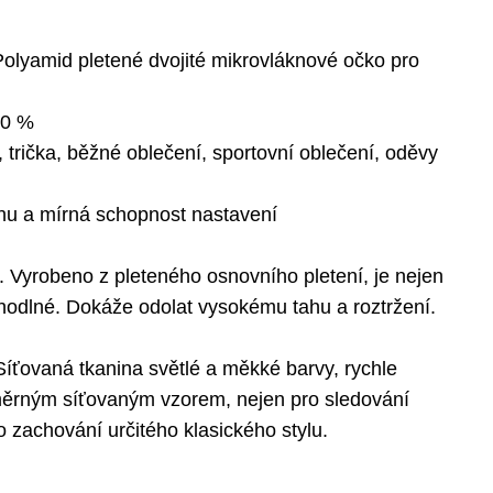
olyamid pletené dvojité mikrovláknové očko pro
20 %
 trička, běžné oblečení, sportovní oblečení, oděvy
hu a mírná schopnost nastavení
í. Vyrobeno z pleteného osnovního pletení, je nejen
hodlné. Dokáže odolat vysokému tahu a roztržení.
 Síťovaná tkanina světlé a měkké barvy, rychle
změrným síťovaným vzorem, nejen pro sledování
o zachování určitého klasického stylu.