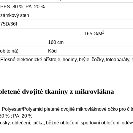
PES: 80 %; PA: 20 %
zámkový steh
75D/36f
2
165 G/M
160 cm
obitelná)
Kód
Přesné elektronické přístroje, hodiny, brýle, čočky, fotoaparáty,
 pletené dvojité tkaniny z mikrovlákna
 Polyester/Polyamid pletené dvojité mikrovláknové očko pro čiš
 80 % ; PA: 20 %
usky, oblečení, trička, běžné oblečení, sportovní oblečení, oděvy,