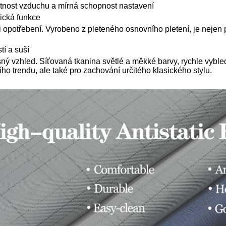
tnost vzduchu a mírná schopnost nastavení
tická funkce
i opotřebení.
Vyrobeno z pleteného osnovního pletení, je nejen 
tí a suší
sný vzhled.
Síťovaná tkanina světlé a měkké barvy, rychle vybl
o trendu, ale také pro zachování určitého klasického stylu.