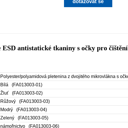
dotazovat se
 ESD antistatické tkaniny s očky pro čištění
Polyester/polyamidová pletenina z dvojitého mikrovlákna s očk
Bílá (
FA013003-01
)
Žluť
(FA013003-02)
Růžový
(FA013003-03)
Modrý
(FA013003-04)
Zelený
(FA013003-05)
námořnictvo
(FA013003-06)