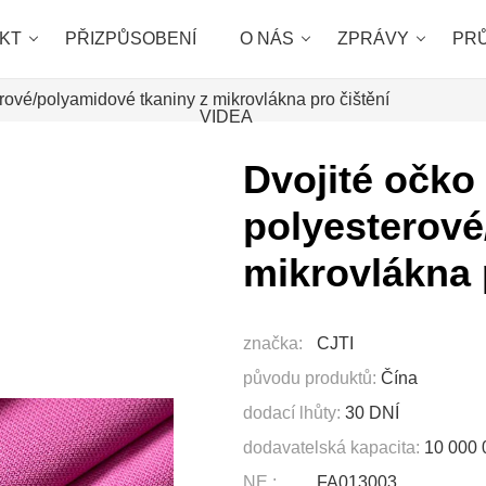
KT
PŘIZPŮSOBENÍ
O NÁS
ZPRÁVY
PR
erové/polyamidové tkaniny z mikrovlákna pro čištění
VIDEA
Dvojité očko
polyesterové
mikrovlákna 
značka:
CJTI
původu produktů:
Čína
dodací lhůty:
30 DNÍ
dodavatelská kapacita:
10 000
NE.:
FA013003