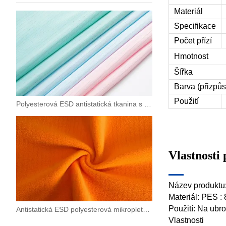
Materiál
Specifikace
Počet přízí
Hmotnost
Šířka
Barva (přizpůs
Použití
Polyesterová ESD antistatická tkanina s vysokou hustotou 0,5 proužku pro stroje, elektroniku
Vlastnosti
Název produktu:
Materiál: PES :
Použití: Na ubro
Antistatická ESD polyesterová mikropletená fleecová tkanina
Vlastnosti