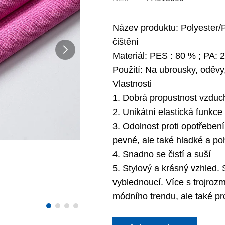
Název produktu: Polyester/P
čištění
Materiál: PES : 80 % ; PA: 
Použití: Na ubrousky, oděvy,
Vlastnosti
1. Dobrá propustnost vzduc
2. Unikátní elastická funkce
3. Odolnost proti opotřeben
pevné, ale také hladké a po
4. Snadno se čistí a suší
5. Stylový a krásný vzhled.
vyblednoucí. Více s trojro
módního trendu, ale také pr