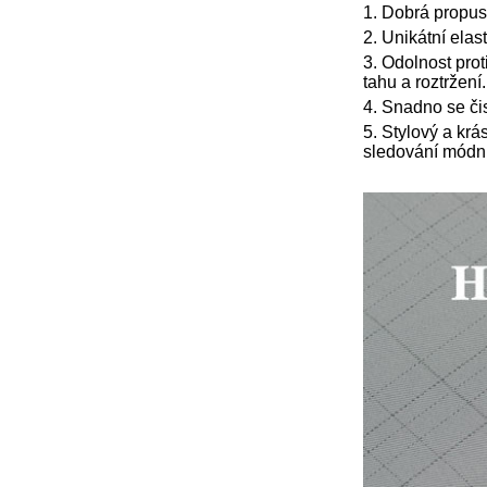
1. Dobrá propus
2. Unikátní elas
3. Odolnost prot
tahu a roztržení.
4. Snadno se čis
5. Stylový a krá
sledování módníh