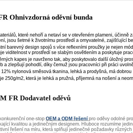
R Ohnivzdorná oděvní bunda
teriálů, které nehoří a netaví se v otevřeném plameni, účinně za
ní, jsou šetrné k životnímu prostředí a omyvatelné, zajišťující be
tní barevný design spojů s více reflexními proužky je nejen módn
uje viditelnost v prostředí se slabým osvětlením a poskytuje pr
ěrných kapes je navrženo tak, aby poskytovalo další úložný pros
b a zlepšují pohodlí, díky čemuž jsou pracovníci při práci uvoln
 12% nylonová směsová tkanina, lehká a prodyšná, má dobrou 
 je 250g/m2, která je lehká a pružná, příjemná na nošení a neo
M FR Dodavatel oděvů
zkonkurenční one-stop
OEM a ODM řešení
pro oděvy odolné prot
kající kvalitou a jedinečným designem. Hluboce rozumíme jedi
vativní řešení na míru, která splňují jedinečné požadavky různých