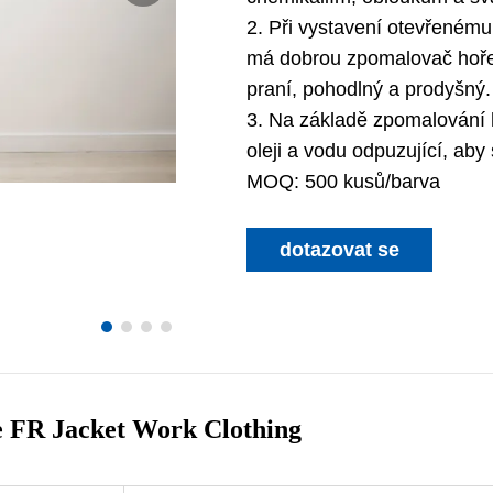
2. Při vystavení otevřenému 
má dobrou zpomalovač hoření
praní, pohodlný a prodyšný.
3. Na základě zpomalování h
oleji a vodu odpuzující, aby 
MOQ: 500 kusů/barva
dotazovat se
e FR Jacket Work Clothing