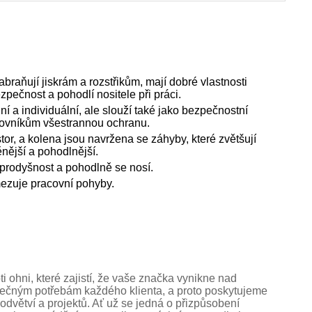
braňují jiskrám a rozstřikům, mají dobré vlastnosti
zpečnost a pohodlí nositele při práci.
í a individuální, ale slouží také jako bezpečnostní
acovníkům všestrannou ochranu.
tor, a kolena jsou navržena se záhyby, které zvětšují
ěnější a pohodlnější.
prodyšnost a pohodlně se nosí.
mezuje pracovní pohyby.
i ohni, které zajistí, že vaše značka vynikne nad
nečným potřebám každého klienta, a proto poskytujeme
 odvětví a projektů. Ať už se jedná o přizpůsobení