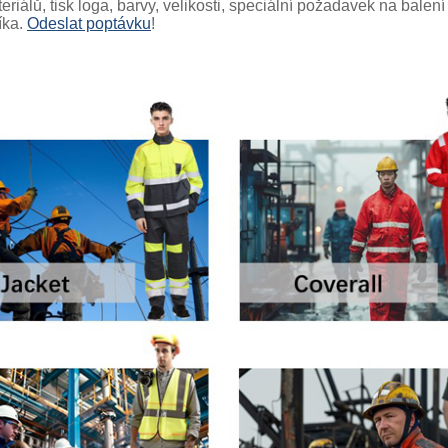
eriálů, tisk loga, barvy, velikosti, speciální požadavek na bal
íka.
Odeslat poptávku
!