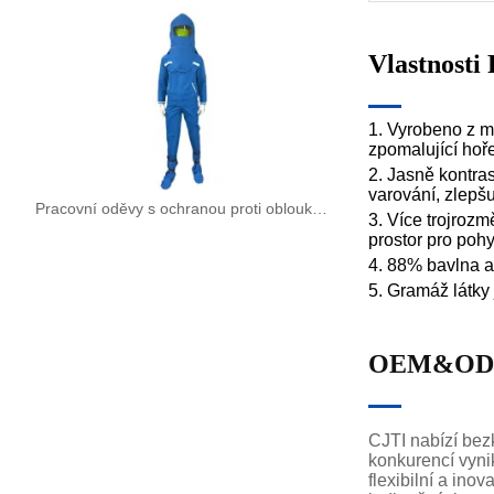
Vlastnosti
F
1. Vyrobeno z ma
zpomalující hoře
2. Jasně kontras
varování, zlepš
Pracovní oděvy s ochranou proti obloukovému výboji pro elektrickou bezpečnost
3. Více trojrozm
prostor pro pohy
4. 88% bavlna a
5. Gramáž látky
OEM&OD
CJTI nabízí be
konkurencí vyni
flexibilní a ino