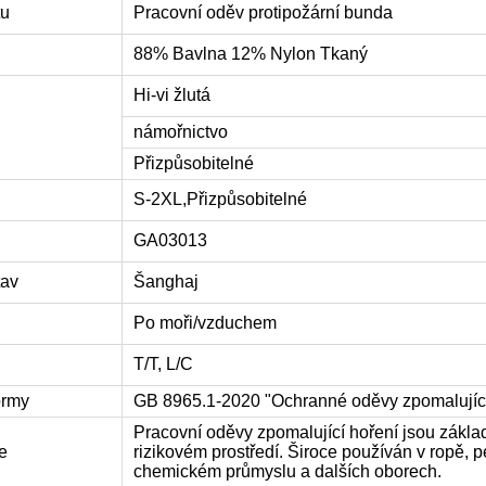
tu
Pracovní oděv protipožární bunda
88% Bavlna 12% Nylon Tkaný
Hi-vi žlutá
námořnictvo
Přizpůsobitelné
S-2XL,
Přizpůsobitelné
GA03013
tav
Šanghaj
Po moři/vzduchem
T/T, L/C
ormy
GB 8965.1-2020 "Ochranné oděvy zpomalující
Pracovní oděvy zpomalující hoření jsou základn
e
rizikovém prostředí. Široce používán v ropě, pe
chemickém průmyslu a dalších oborech.