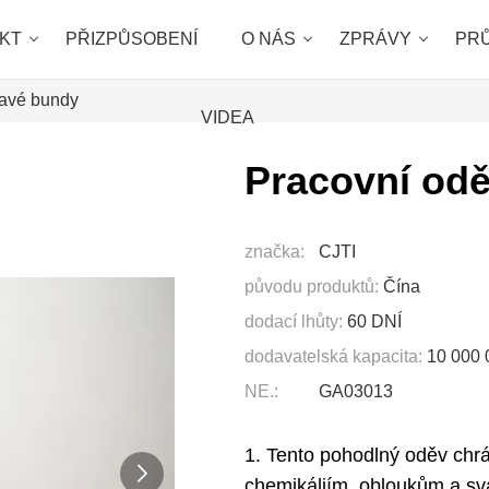
KT
PŘIZPŮSOBENÍ
O NÁS
ZPRÁVY
PR
lavé bundy
VIDEA
Pracovní odě
značka:
CJTI
původu produktů:
Čína
dodací lhůty:
60 DNÍ
dodavatelská kapacita:
10 000
NE.:
GA03013
1. Tento pohodlný oděv chrán
chemikáliím, obloukům a sv