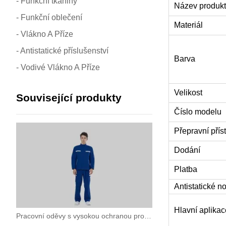
- Funkční tkaniny
Název produk
- Funkční oblečení
Materiál
- Vlákno A Příze
- Antistatické příslušenství
Barva
- Vodivé Vlákno A Příze
Velikost
Související produkty
Číslo modelu
Přepravní přís
Dodání
Platba
Antistatické n
Hlavní aplikac
Pracovní oděvy s vysokou ochranou proti obloukovému výboji pro vysoce rizikové elektrické operace