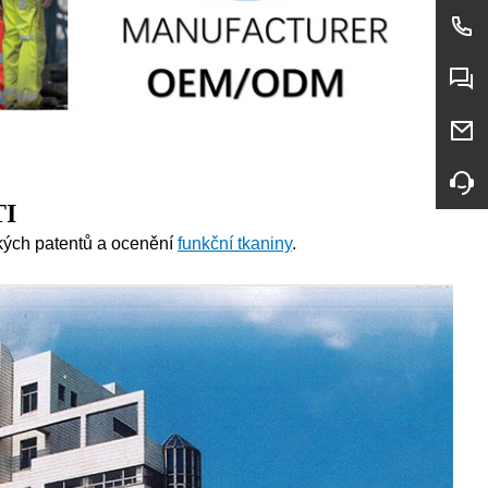
TI
ckých patentů a ocenění
funkční tkaniny
.