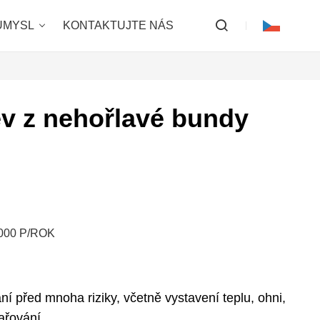
ŮMYSL
KONTAKTUJTE NÁS
v z nehořlavé bundy
 000 P/ROK
í před mnoha riziky, včetně vystavení teplu, ohni,
ařování.