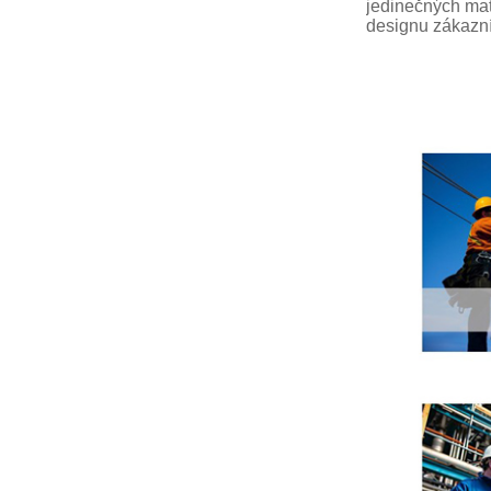
jedinečných mat
designu zákazn