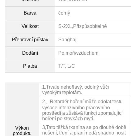
Barva
černý
Velikost
S-2XL,
Přizpůsobitelné
Přepravní přístav
Šanghaj
Dodání
Po moři/vzduchem
Platba
T/T, L/C
1,
Trvale nehořlavý, odolný vůči
vysokým teplotám.
2、Retardér hoření může odolat testu
vysoce intenzivního pracovního
prostředí a zůstává funkcí zpomalující
hoření po stovkách mytí.
3,
Tato těžká tkanina se po dlouhé době
Výkon
nošení, tření a praní nedá snadno nosit
produktu