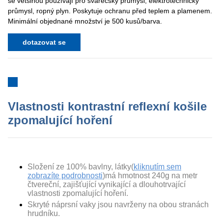
se většinou používají pro svářečský průmysl, elektrotechnický
průmysl, ropný plyn. Poskytuje ochranu před teplem a plamenem.
Minimální objednané množství je 500 kusů/barva.
dotazovat se
Vlastnosti kontrastní reflexní košile
zpomalující hoření
Složení ze 100% bavlny, látky
(
kliknutím sem
zobrazíte podrobnosti
)
má hmotnost 240
g na metr
čtvereční,
zajišťující vynikající a dlouhotrvající
vlastnosti zpomalující hoření.
Skryté náprsní vaky jsou navrženy na obou stranách
hrudníku.