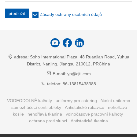
předložit
Zásady ochrany osobních údajů
adresa:
Soho International Plaza, 48 Ruanjian Road, Yuhua
District, Nanjing, Jiangsu 210012, PRChina
E-mail:
yp@cjti.com
telefon:
86-13815438388
VODEODOLNÉ kalhoty
uniformy pro catering
školní uniforma
samozhášecí conti obleky
Antistatické rukavice
nehořlavá
košile
nehořlavá tkanina
volnočasové pracovní kalhoty
ochrana proti slunci
Antistatická tkanina