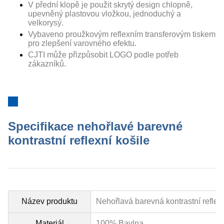
V přední klopě je použit skrytý design chlopně,
upevněný plastovou vložkou, jednoduchý a
velkorysý.
Vybaveno proužkovým reflexním transferovým tiskem
pro zlepšení varovného efektu.
CJTI může přizpůsobit LOGO podle potřeb
zákazníků.
Specifikace nehořlavé barevné
kontrastní reflexní košile
Název produktu
Nehořlavá barevná kontrastní reflexn
Materiál
100% Bavlna