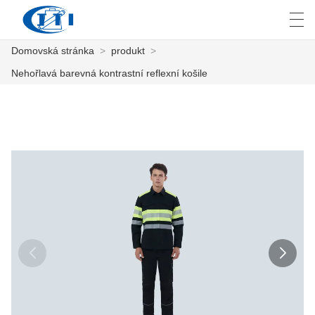
Domovská stránka
>
produkt
>
العربية
česky
Deutsch
English
E
Nehořlavá barevná kontrastní reflexní košile
DOMOVSKÁ STRÁNKA
PRODUKT
PŘIZPŮSOBENÍ
O NÁS
ZPRÁVY
PRŮMYSL