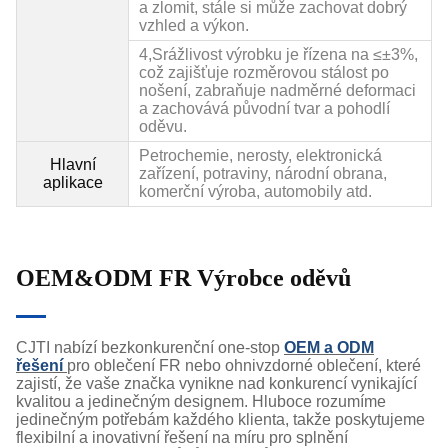
a zlomit, stále si může zachovat dobrý
vzhled a výkon.
4,
Srážlivost výrobku je řízena na ≤±3%,
což zajišťuje rozměrovou stálost po
nošení, zabraňuje nadměrné deformaci
a zachovává původní tvar a pohodlí
oděvu.
Petrochemie, nerosty, elektronická
Hlavní
zařízení, potraviny, národní obrana,
aplikace
komerční výroba, automobily atd.
OEM&ODM FR Výrobce oděvů
CJTI nabízí bezkonkurenční one-stop
OEM a ODM
řešení
pro oblečení FR nebo ohnivzdorné oblečení, které
zajistí, že vaše značka vynikne nad konkurencí vynikající
kvalitou a jedinečným designem. Hluboce rozumíme
jedinečným potřebám každého klienta, takže poskytujeme
flexibilní a inovativní řešení na míru pro splnění