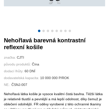
KONTAKTUJTE NÁS
VIDEA
Nehořlavá barevná kontrastní
reflexní košile
značka:
CJTI
původu produktů:
Čína
dodací lhůty:
60 DNÍ
dodavatelská kapacita:
10 000 000 P/ROK
NE.:
ČSNJ-007
Nehořlavá látka košile je vysoce kvalitní čistá bavlna. Těžší látka
je relativně tlustší a pevnější a má lepší odolnost, díky čemuž je
oblečení odolnější. FR oděvy vyrobené z této ochranné tkaniny