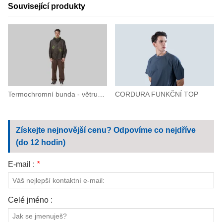
Související produkty
Termochromní bunda - větruodolná a voděodolná s PU zátěrem
CORDURA FUNKČNÍ TOP
Získejte nejnovější cenu? Odpovíme co nejdříve
(do 12 hodin)
E-mail :
*
Celé jméno :