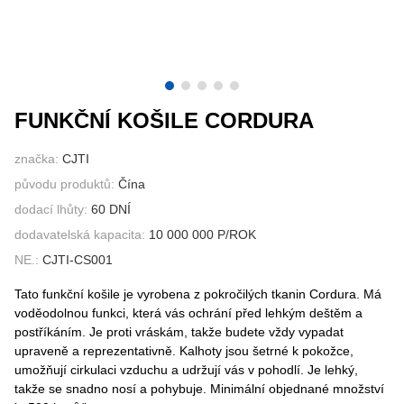
KONTAKTUJTE NÁS
VIDEA
FUNKČNÍ KOŠILE CORDURA
značka:
CJTI
původu produktů:
Čína
dodací lhůty:
60 DNÍ
dodavatelská kapacita:
10 000 000 P/ROK
NE.:
CJTI-CS001
Tato funkční košile je vyrobena z pokročilých tkanin Cordura. Má
voděodolnou funkci, která vás ochrání před lehkým deštěm a
postříkáním. Je proti vráskám, takže budete vždy vypadat
upraveně a reprezentativně. Kalhoty jsou šetrné k pokožce,
umožňují cirkulaci vzduchu a udržují vás v pohodlí. Je lehký,
takže se snadno nosí a pohybuje. Minimální objednané množství