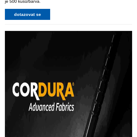
je 500 kusů/barva.
dotazovat se