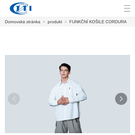
Domovská stránka
>
produkt
>
FUNKČNÍ KOŠILE CORDURA
العربية
česky
Deutsch
English
E
DOMOVSKÁ STRÁNKA
PRODUKT
PŘIZPŮSOBENÍ
O NÁS
ZPRÁVY
PRŮMYSL