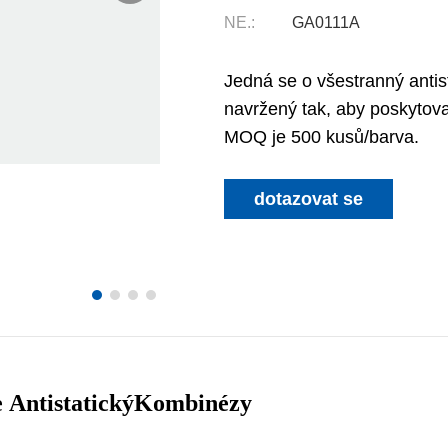
NE.:
GA0111A
Jedná se o všestranný antis
navržený tak, aby poskytova
MOQ je 500 kusů/barva.
dotazovat se
e
Antistatický
Kombinézy