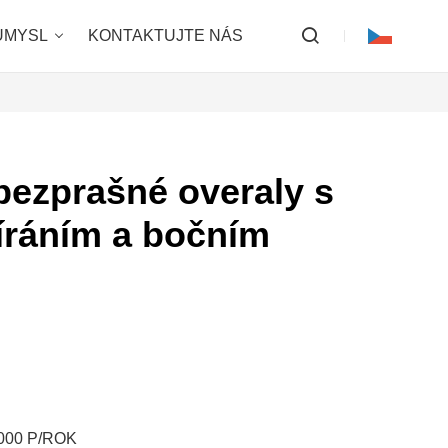
ŮMYSL
KONTAKTUJTE NÁS
 bezprašné overaly s
íráním a bočním
 000 P/ROK