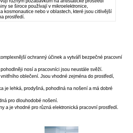
hovují různým požadavkům na antistatické prostředí
niny se široce používají v mikroelektronice,
í a kosmonautice nebo v oblastech, které jsou citlivější
na prostředí.
komplexnější ochranný účinek a vytváří bezpečné pracovní
pohodlněji nosí a pracovníci jsou neustále svěží.
 vnitřního oblečení. Jsou vhodné zejména do prostředí,
tka je lehká, prodyšná, pohodlná na nošení a má dobré
odná pro dlouhodobé nošení.
y a je vhodné pro různá elektronická pracovní prostředí.