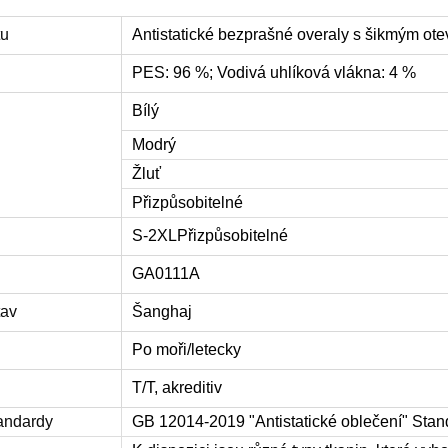
tu
Antistatické bezprašné overaly s šikmým ot
PES: 96 %; Vodivá uhlíková vlákna: 4 %
Bílý
Modrý
Žluť
Přizpůsobitelné
S-2XL
Přizpůsobitelné
GA0111A
tav
Šanghaj
Po moři/letecky
T/T, akreditiv
tandardy
GB 12014-2019 "Antistatické oblečení" Sta