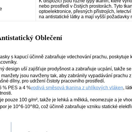
K dispozici jsou různé typy tkanin, které vy
nebo prostředí v čistých prostorách. Tyto tka
e
optoelektronice, přesných přístrojích, letectv
na antistatické látky a mají vyšší požadavky 
ntistatický
Oblečení
asky s kapucí účinně zabraňuje vdechování prachu, poskytuje 
acovníky.
ý design uší zajišťuje prodyšnost a zabraňuje ucpání, takže se 
é manžety jsou navrženy tak, aby zabránily vypadávání prachu z
šné dílny, pro udržení čistoty pracovního prostředí.
96 % PES a 4 %
vodivá směsová tkanina z uhlíkových vláken
, lá
tnosti.
 je pouze 100 g/m², takže je lehká a měkká, neomezuje a je vh
or je 10^6-10^8Ω, což účinně zabraňuje vzniku statické elektřin