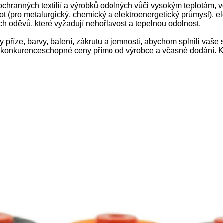
h ochranných textilií a výrobků odolných vůči vysokým teplotám,
t (pro metalurgický, chemický a elektroenergetický průmysl), el
 oděvů, které vyžadují nehořlavost a tepelnou odolnost.
 příze, barvy, balení, zákrutu a jemnosti, abychom splnili vaš
konkurenceschopné ceny přímo od výrobce a včasné dodání. Ko