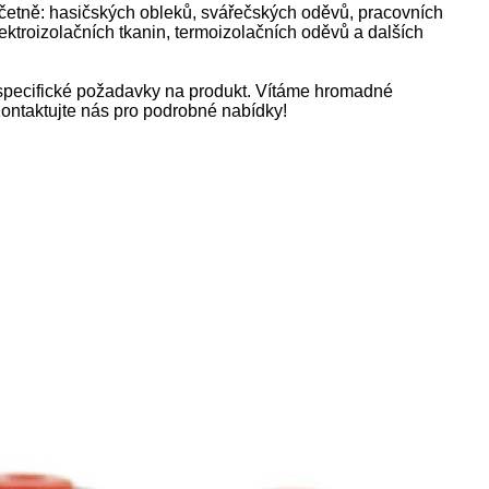
 včetně: hasičských obleků, svářečských oděvů, pracovních
ektroizolačních tkanin, termoizolačních oděvů a dalších
e specifické požadavky na produkt. Vítáme hromadné
ntaktujte nás pro podrobné nabídky!