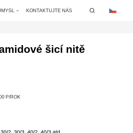
ŮMYSL
KONTAKTUJTE NÁS
midové šicí nitě
00 P/ROK
30/2, 30/3, 40/2, 40/3 atd.