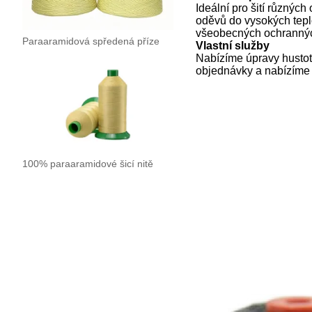
Ideální pro šití různýc
oděvů do vysokých teplo
všeobecných ochranných
Paraaramidová spředená příze
Vlastní služby
Nabízíme úpravy hustoty
objednávky a nabízíme 
100% paraaramidové šicí nitě