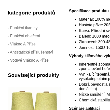
Specifikace produktu
kategorie produktů
Materiál: 100% m
Hustota příze: 20
- Funkční tkaniny
Barva: Přírodní sv
- Funkční oblečení
Balení: 1000 m/rol
Zkroucení: 300-480
- Vlákno A Příze
Jemnost: 150D-10
- Antistatické příslušenství
Výhody klíčového vý
- Vodivé Vlákno A Příze
Inherentně zpomal
zpomalování hoře
Související produkty
Vynikající tepeln
vysokoteplotním p
Dobrá pevnost a ši
domácích).
Nízké smrštění: M
Chemická stabilit
Scénáře aplikací