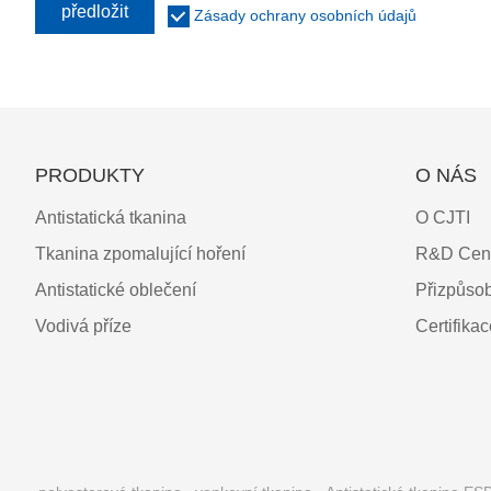
předložit
Zásady ochrany osobních údajů
PRODUKTY
O NÁS
Antistatická tkanina
O CJTI
Tkanina zpomalující hoření
R&D Cen
Antistatické oblečení
Přizpůso
Vodivá příze
Certifika