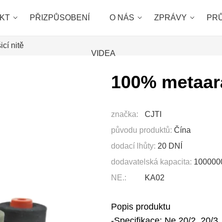
KT
PŘIZPŮSOBENÍ
O NÁS
ZPRÁVY
PR
cí nitě
VIDEA
100% metaara
značka:
CJTI
původu produktů:
Čína
dodací lhůty:
20 DNÍ
dodavatelská kapacita:
100000
NE.:
KA02
Popis produktu
-Specifikace: Ne 20/2, 20/3, 