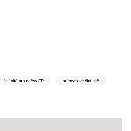
šicí nitě pro oděvy FR
průmyslové šicí nitě