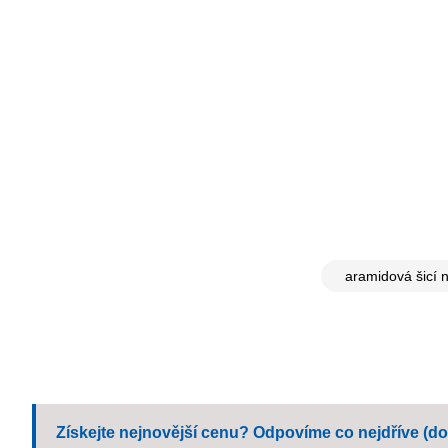
aramidová šicí n
Získejte nejnovější cenu? Odpovíme co nejdříve (do