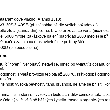
etaaramidové vlákno (Aramid 1313)
S/3, 30S/3, 40S/3 (přizpůsobitelné dle vašich požadavků)
ětle žlutá (standardní), černá, bílá, oranžová, červená (možnos
e, 5000 m/role; zakázkové balení (například 2000 m/role) je při
 otáček za minutu (nastavitelné dle potřeby šití)
00D (přizpůsobitelná)
konu
ující hoření: Nehořlavý, netaví se, ihned po vyjmutí z dosahu
ní.
á odolnost: Trvalá provozní teplota až 200 °C, krátkodobá odol
rostředí.
telnost: Vysoká pevnost v tahu, pružnost, neláme se při šití, kom
inimální smrštění při vysokých teplotách, díky čemuž si šitá lát
a: Odolný vůči většině běžných kyselin, zásad a organických roz