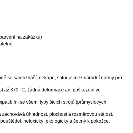
t barvení na zakázku)
jatelné
 ohně se samozháší, nekape, splňuje mezinárodní normy pro
nost až 370 °C, žádná deformace ani poškození ve
patibilní se všemi typy šicích strojů (průmyslových i
ka zachovává úhlednost, plochost a rozměrovou stálost.
pouštědel, netoxický, ekologický a šetrný k pokožce.