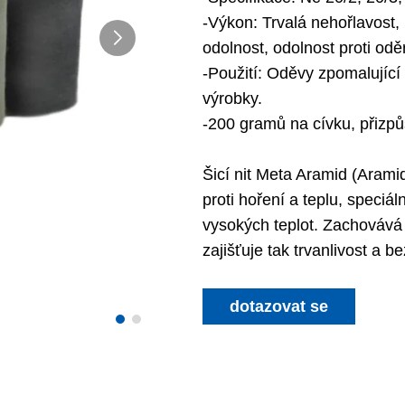
-Výkon: Trvalá nehořlavost,
odolnost, odolnost proti odě
-Použití: Oděvy zpomalující 
výrobky.
-200 gramů na cívku, přizp
Šicí nit Meta Aramid (Aramid
proti hoření a teplu, speciál
vysokých teplot. Zachovává 
zajišťuje tak trvanlivost a 
dotazovat se