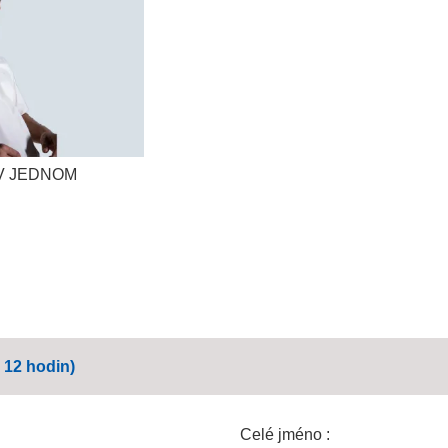
V JEDNOM
 12 hodin)
Celé jméno :