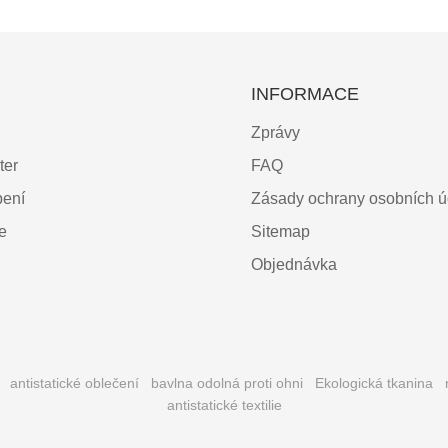
INFORMACE
Zprávy
ter
FAQ
bení
Zásady ochrany osobních ú
ce
Sitemap
Objednávka
antistatické oblečení
bavlna odolná proti ohni
Ekologická tkanina
antistatické textilie