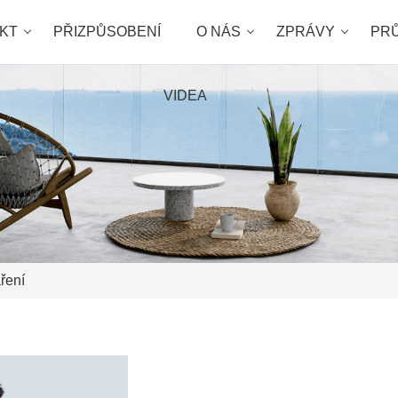
KT
PŘIZPŮSOBENÍ
O NÁS
ZPRÁVY
PR
VIDEA
áření