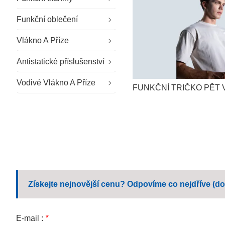
Funkční oblečení
Speciální látky
Vlákno A Příze
Udržitelná tkanina
Speciální pracovní oděvy
Antistatické příslušenství
Venkovní látka
Oblečení pro čisté prostory
Příze zpomalující hoření
Vodivé Vlákno A Příze
Všeobecné pracovní oděvy
Antistatické rukavice
FUNKČNÍ TRIČKO PĚT 
Firemní pracovní oblečení
Antistatický klobouk
Neformální pracovní oblečení
Antistatické boty
Školní uniforma
Ubrousky z mikrovlákna
Získejte nejnovější cenu? Odpovíme co nejdříve (do
E-mail :
*