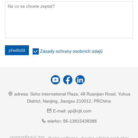
předložit
Zásady ochrany osobních údajů
adresa:
Soho International Plaza, 48 Ruanjian Road, Yuhua
District, Nanjing, Jiangsu 210012, PRChina
E-mail:
yp@cjti.com
telefon:
86-13815438388
VODOTĚSNÝ ZIP
školní uniforma
bavlna odolná proti ohni