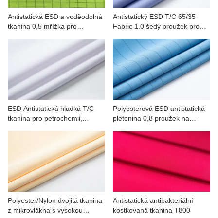
Antistatická ESD a voděodolná
Antistatický ESD T/C 65/35
tkanina 0,5 mřížka pro
Fabric 1.0 šedý proužek pro
pracovní oděvy
petrochemii
ESD Antistatická hladká T/C
Polyesterová ESD antistatická
tkanina pro petrochemii,
pletenina 0,8 proužek na
automobily, komerční výrobu
pracovní oděv
Polyester/Nylon dvojitá tkanina
Antistatická antibakteriální
z mikrovlákna s vysokou
kostkovaná tkanina T800