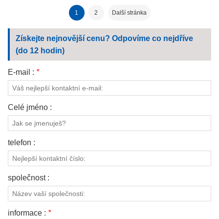
hustotou pro čištění
1
2
Další stránka
Získejte nejnovější cenu? Odpovíme co nejdříve
(do 12 hodin)
E-mail :
*
Celé jméno :
telefon :
společnost :
informace :
*