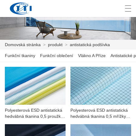
العربية
česky
Deutsch
English
E
Domovská stránka
>
produkt
>
antistatická podšívka
Funkční tkaniny
Funkční oblečení
Vlákno A Příze
Antistatické p
DOMOVSKÁ STRÁNKA
PRODUKT
PŘIZPŮSOBENÍ
O NÁS
Polyesterová ESD antistatická
Polyesterová ESD antistatická
ZPRÁVY
hedvábná tkanina 0,5 proužku
hedvábná tkanina 0,5 mřížky
pro pracovní oblečení
pro přesnost, medicínu,
PRŮMYSL
automobilový průmysl