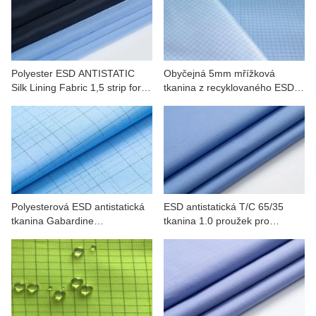
KONTAKTUJTE NÁS
VIDEA
Polyester ESD ANTISTATIC
Obyčejná 5mm mřížková
Silk Lining Fabric 1,5 strip for
tkanina z recyklovaného ESD
Electronics, Medicine
polyesteru
Polyesterová ESD antistatická
ESD antistatická T/C 65/35
tkanina Gabardine
tkanina 1.0 proužek pro
Nepravidelná mřížka pro
minerály, petrochemie
pracovní oděvy