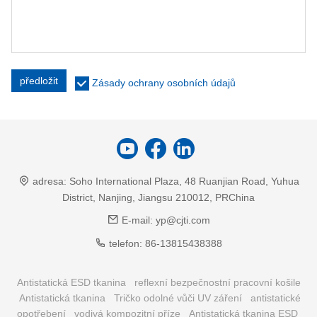
předložit
Zásady ochrany osobních údajů
adresa:
Soho International Plaza, 48 Ruanjian Road, Yuhua
District, Nanjing, Jiangsu 210012, PRChina
E-mail:
yp@cjti.com
telefon:
86-13815438388
Antistatická ESD tkanina
reflexní bezpečnostní pracovní košile
Antistatická tkanina
Tričko odolné vůči UV záření
antistatické
opotřebení
vodivá kompozitní příze
Antistatická tkanina ESD