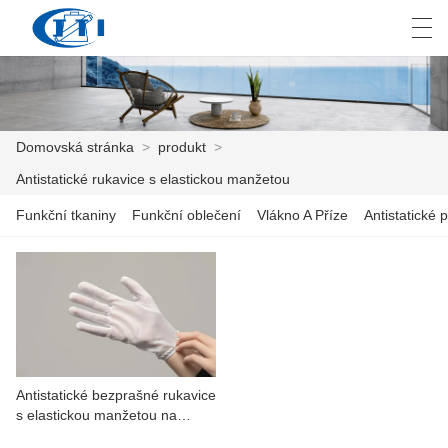
العربية
česky
Deutsch
English
E
Domovská stránka
>
produkt
>
Antistatické rukavice s elastickou manžetou
DOMOVSKÁ STRÁNKA
Funkční tkaniny
Funkční oblečení
Vlákno A Příze
Antistatické p
PRODUKT
PŘIZPŮSOBENÍ
O NÁS
ZPRÁVY
Antistatické bezprašné rukavice
s elastickou manžetou na
PRŮMYSL
elastickém zápěstí