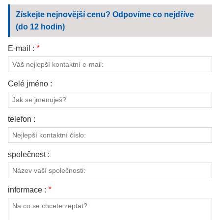
KONTAKTUJTE NÁS
Získejte nejnovější cenu? Odpovíme co nejdříve
(do 12 hodin)
VIDEA
E-mail :
*
Celé jméno :
telefon :
společnost :
informace :
*