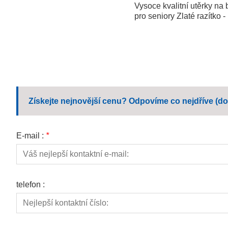
Vysoce kvalitní utěrky na 
pro seniory Zlaté razítko 
Získejte nejnovější cenu? Odpovíme co nejdříve (do
E-mail :
*
telefon :