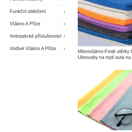
Funkční oblečení
Speciální látky
Vlákno A Příze
Udržitelná tkanina
Speciální pracovní oděvy
Antistatické příslušenství
Venkovní látka
Oblečení pro čisté prostory
Příze zpomalující hoření
Vodivé Vlákno A Příze
Všeobecné pracovní oděvy
Antistatické rukavice
Mikrovlákno-Froté utěrky Č
Ubrousky na mytí auta na
Firemní pracovní oblečení
Antistatický klobouk
utěrka
Neformální pracovní oblečení
Antistatické boty
Školní uniforma
Ubrousky z mikrovlákna