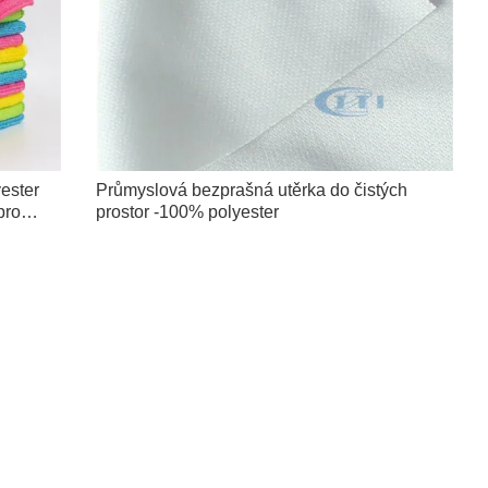
ester
Průmyslová bezprašná utěrka do čistých
pro
prostor -100% polyester
ný