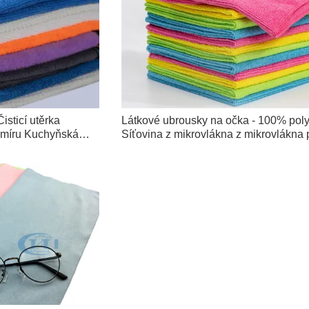
isticí utěrka
Látkové ubrousky na očka - 100% poly
 míru Kuchyňská
Síťovina z mikrovlákna z mikrovlákna 
sportovní oblečení Košile Šaty Obyčej
kostým na jógu