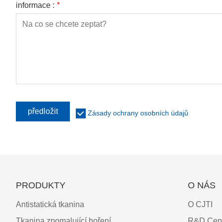
informace :
*
předložit
Zásady ochrany osobních údajů
PRODUKTY
O NÁS
Antistatická tkanina
O CJTI
Tkanina zpomalující hoření
R&D Cen