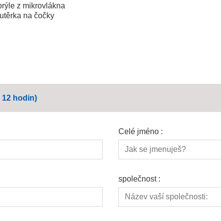
brýle z mikrovlákna
- utěrka na čočky
 12 hodin)
Celé jméno :
společnost :