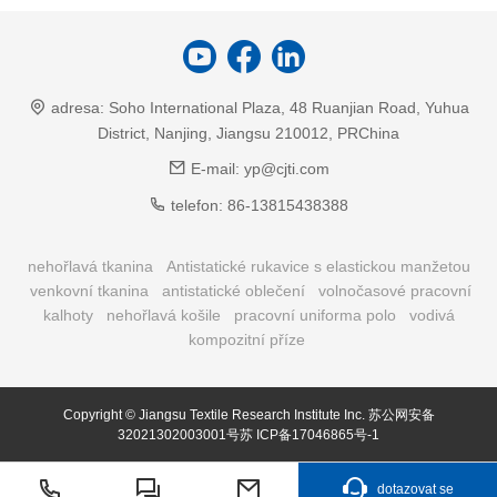
adresa:
Soho International Plaza, 48 Ruanjian Road, Yuhua
District, Nanjing, Jiangsu 210012, PRChina
E-mail:
yp@cjti.com
telefon:
86-13815438388
nehořlavá tkanina
Antistatické rukavice s elastickou manžetou
venkovní tkanina
antistatické oblečení
volnočasové pracovní
kalhoty
nehořlavá košile
pracovní uniforma polo
vodivá
kompozitní příze
Copyright © Jiangsu Textile Research Institute Inc.
苏公网安备
32021302003001号苏
ICP备17046865号-1
dotazovat se