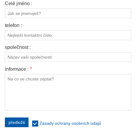
Celé jméno :
KONTAKTUJTE NÁS
VIDEA
telefon :
společnost :
informace :
*
předložit
Zásady ochrany osobních údajů