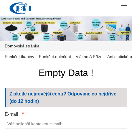
العربية
česky
Deutsch
English
E
Domovská stránka
DOMOVSKÁ STRÁNKA
Funkční tkaniny
Funkční oblečení
Vlákno A Příze
Antistatické p
PRODUKT
Empty Data !
PŘIZPŮSOBENÍ
Získejte nejnovější cenu? Odpovíme co nejdříve
O NÁS
(do 12 hodin)
ZPRÁVY
E-mail :
*
PRŮMYSL