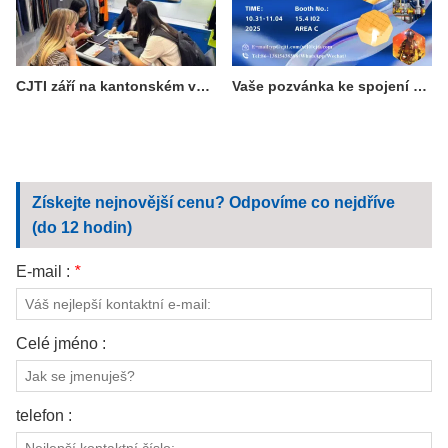
CJTI září na kantonském veletrhu: Funkční látky kradou show s technologicky vyspělou expozicí
Vaše pozvánka ke spojení s excelencí: Navštivte CJTI na 138. ročníku kantonského veletrhu
Získejte nejnovější cenu? Odpovíme co nejdříve
(do 12 hodin)
E-mail :
*
Celé jméno :
telefon :