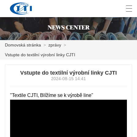
العربية
česky
Deutsch
English
E
Domovská stránka
>
zprávy
>
Vstupte do textilní výrobní linky CJTI
DOMOVSKÁ STRÁNKA
Vstupte do textilní výrobní linky CJTI
PRODUKT
2024-08-15 14:41
PŘIZPŮSOBENÍ
"Textile CJTI, Blížíme se k výrobě line"
O NÁS
ZPRÁVY
PRŮMYSL