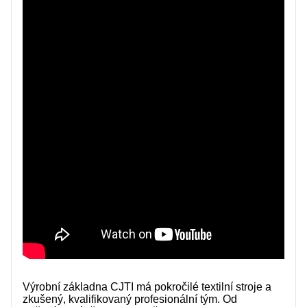
KONTAKTUJTE NÁS
VIDEA
Výrobní základna CJTI má pokročilé textilní stroje a
zkušený, kvalifikovaný profesionální tým. Od