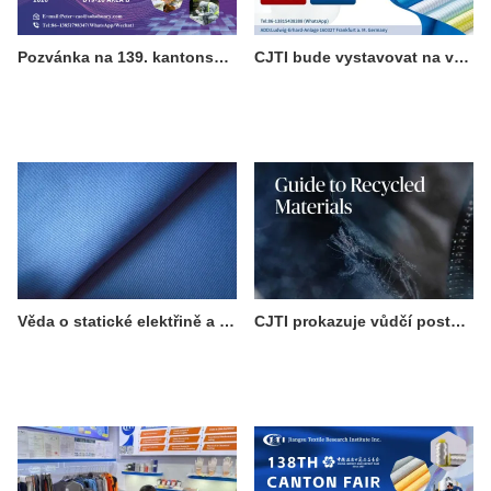
Pozvánka na 139. kantonský veletrh: Objevte profesionální ochranné pracovní oděvy od CJTI
CJTI bude vystavovat na veletrhu Techtextil 2026 ve Frankfurtu
Věda o statické elektřině a proč je důležitá u pracovních oděvů
CJTI prokazuje vůdčí postavení v udržitelné výrobě průlomem v oblasti certifikovaného ekologického textilu