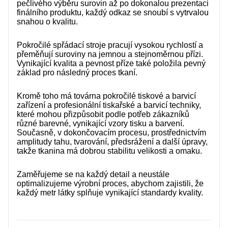
pečlivého výběru surovin až po dokonalou prezentaci
finálního produktu, každý odkaz se snoubí s vytrvalou
snahou o kvalitu.
Pokročilé spřádací stroje pracují vysokou rychlostí a
přeměňují suroviny na jemnou a stejnoměrnou přízi.
Vynikající kvalita a pevnost příze také položila pevný
základ pro následný proces tkaní.
Kromě toho má továrna pokročilé tiskové a barvicí
zařízení a profesionální tiskařské a barvicí techniky,
které mohou přizpůsobit podle potřeb zákazníků
různé barevné, vynikající vzory tisku a barvení.
Současně, v dokončovacím procesu, prostřednictvím
amplitudy tahu, tvarování, předsrážení a další úpravy,
takže tkanina má dobrou stabilitu velikosti a omaku.
Zaměřujeme se na každý detail a neustále
optimalizujeme výrobní proces, abychom zajistili, že
každý metr látky splňuje vynikající standardy kvality.