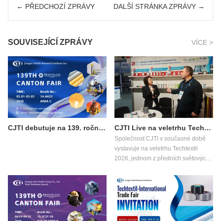
← PŘEDCHOZÍ ZPRÁVY
DALŠÍ STRÁNKA ZPRÁVY →
SOUVISEJÍCÍ ZPRÁVY
VÍCE >
CJTI debutuje na 139. ročníku kantonského veletrhu, fáze 3: Přináší funkční textilní inovace globálním kupujícím
CJTI Live na veletrhu Techtextil 2026: Představení inovací ve funkčních textiliích
Společnost CJTI v současné době
vystavuje na veletrhu Techtextil
2026, jednom z předních světových
veletrhů technických textilií a
netkaných textilií, který se koná od
21. do 24. dubna 2026 ve Frankfurtu
nad Mohanem.